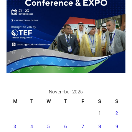
November 2025
M
T
W
T
F
S
S
1
2
3
4
5
6
7
8
9