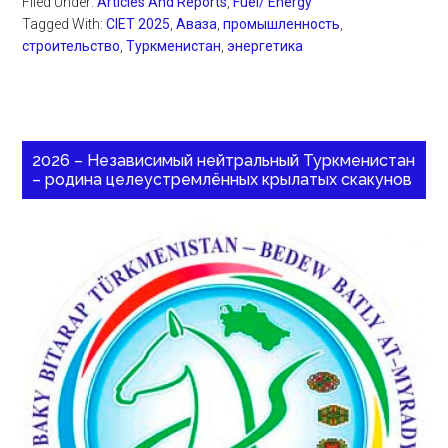
Filed Under:
Articles And Reports
,
Fuel/ Energy
Tagged With:
CIET 2025
,
Аваза
,
промышленность
,
строительство
,
Туркменистан
,
энергетика
2026 – Независимый нейтральный Туркменистан
– родина целеустремлённых крылатых скакунов