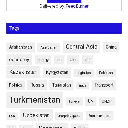
Delivered by
FeedBurner
Tags
Central Asia
China
Afghanistan
Azerbaijan
economy
energy
EU
Gas
Iran
Kazakhstan
Kyrgyzstan
logistics
Pakistan
Russia
Tajikistan
Transport
Politics
trade
Turkmenistan
UN
UNDP
Türkiye
Uzbekistan
Афганистан
Азербайджан
USA