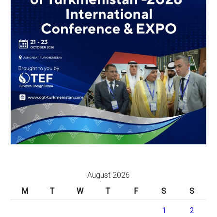
August 2026
M
T
W
T
F
S
S
1
2