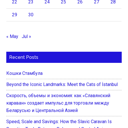
22
23
24
25
26
27
28
29
30
« May
Jul »
Recent Posts
Кошки Стамбула
Beyond the Iconic Landmarks: Meet the Cats of İstanbul
Скорость, объемы и экономия: как «Славянский
караван» создает импульс для торговли между
Беларусью и Центральной Азией
Speed, Scale and Savings: How the Slavic Caravan Is