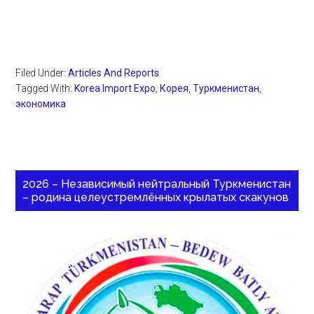
Filed Under:
Articles And Reports
Tagged With:
Korea Import Expo
,
Корея
,
Туркменистан
,
экономика
2026 – Независимый нейтральный Туркменистан
– родина целеустремлённых крылатых скакунов