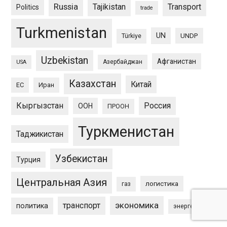
Russia
Tajikistan
Transport
Politics
trade
Turkmenistan
UN
UNDP
Türkiye
Uzbekistan
Афганистан
Азербайджан
USA
Казахстан
Китай
ЕС
Иран
Кыргызстан
Россия
ООН
ПРООН
Туркменистан
Таджикистан
Узбекистан
Турция
Центральная Азия
логистика
газ
экономика
транспорт
политика
энергетика