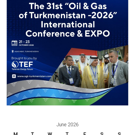
June 2026
M
T
W
T
F
S
S