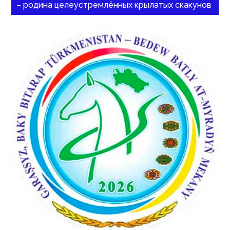
– родина целеустремлённых крылатых скакунов