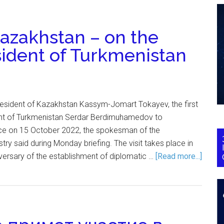
Kazakhstan – on the
esident of Turkmenistan
 President of Kazakhstan Kassym-Jomart Tokayev, the first
ident of Turkmenistan Serdar Berdimuhamedov to
ace on 15 October 2022, the spokesman of the
try said during Monday briefing. The visit takes place in
iversary of the establishment of diplomatic …
[Read more...]