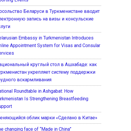
осольство Беларуси в Туркменистане вводит
лектронную запись на визы и консульские
слуги
elarusian Embassy in Turkmenistan Introduces
nline Appointment System for Visas and Consular
ervices
ациональный круглый стол в Ашхабаде: как
уркменистан укрепляет систему поддержки
рудного вскармливания
ational Roundtable in Ashgabat: How
urkmenistan Is Strengthening Breastfeeding
upport
еняющийся облик марки «Сделано в Китае»
he changing face of “Made in China”