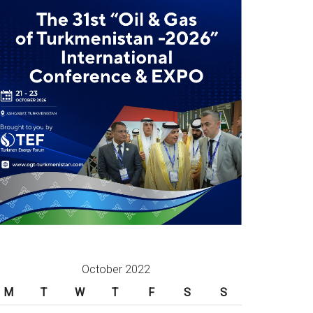
October 2022
M
T
W
T
F
S
S