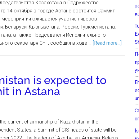
едседательства Казахстана в Содружестве
р
тв 14 октября в городе Астане состоится Саммит
к
В мероприятии ожидается участие лидеров
T
, Беларуси, Кыргызстана, России, Туркменистана,
E
тана, а также Председателя Исполнительного
Sh
ьного секретаря СНГ, сообщил в ходе …
[Read more...]
П
п
у
istan is expected to
E
it in Astana
e
un
С
с
the current chairmanship of Kazakhstan in the
dent States, a Summit of CIS heads of state will be
İ
ober 2022. The leaders of Azerbaijan, Armenia, Belarus,
S