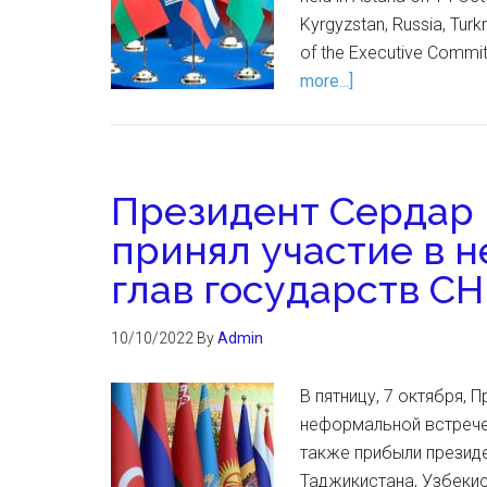
Kyrgyzstan, Russia, Turk
of the Executive Commit
more...]
Президент Сердар
принял участие в 
глав государств СН
10/10/2022
By
Admin
В пятницу, 7 октября,
неформальной встрече 
также прибыли президе
Таджикистана, Узбекис