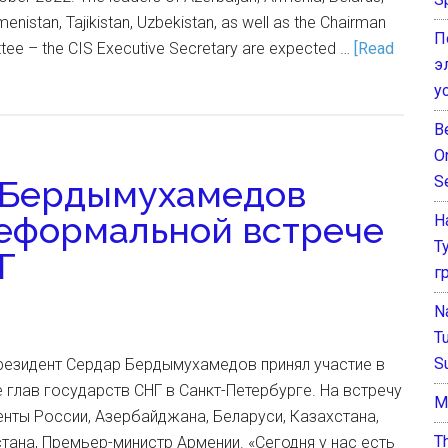
menistan, Tajikistan, Uzbekistan, as well as the Chairman
П
tee – the CIS Executive Secretary are expected …
[Read
э
у
B
O
S
 Бердымухамедов
неформальной встрече
Н
Т
Г
г
N
T
S
 Президент Сердар Бердымухамедов принял участие в
глав государств СНГ в Санкт-Петербурге. На встречу
М
нты России, Азербайджана, Беларуси, Казахстана,
T
тана, Премьер-министр Армении. «Сегодня у нас есть