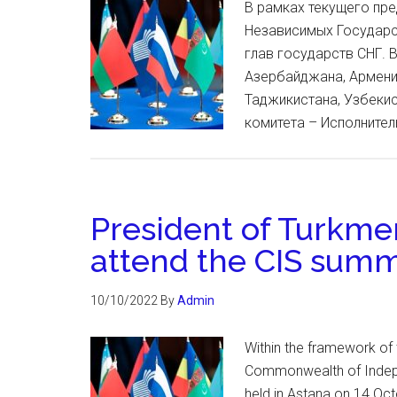
В рамках текущего пр
Независимых Государс
глав государств СНГ. 
Азербайджана, Армении
Таджикистана, Узбекис
комитета – Исполнител
President of Turkmen
attend the CIS summ
10/10/2022
By
Admin
Within the framework of 
Commonwealth of Indepen
held in Astana on 14 Oct