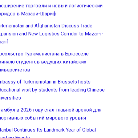
асширение торговли и новый логистический
оридор в Мазари-Шариф
urkmenistan and Afghanistan Discuss Trade
xpansion and New Logistics Corridor to Mazar-i-
arif
осольство Туркменистана в Брюсселе
риняло студентов ведущих китайских
ниверситетов
mbassy of Turkmenistan in Brussels hosts
ducational visit by students from leading Chinese
iversities
тамбул в 2026 году стал главной ареной для
портивных событий мирового уровня
stanbul Continues Its Landmark Year of Global
porting Events