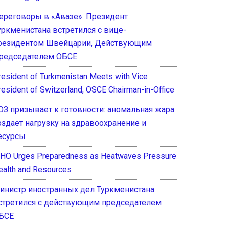
ереговоры в «Авазе»: Президент
уркменистана встретился с вице-
резидентом Швейцарии, Действующим
редседателем ОБСЕ
resident of Turkmenistan Meets with Vice
resident of Switzerland, OSCE Chairman-in-Office
ОЗ призывает к готовности: аномальная жара
оздает нагрузку на здравоохранение и
есурсы
HO Urges Preparedness as Heatwaves Pressure
ealth and Resources
инистр иностранных дел Туркменистана
стретился с действующим председателем
БСЕ