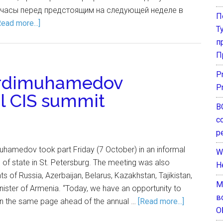
часы перед предстоящим на следующей неделе в
П
Read more...]
Т
п
П
P
erdimuhamedov
P
l CIS summit
В
с
р
uhamedov took part Friday (7 October) in an informal
W
of state in St. Petersburg. The meeting was also
H
s of Russia, Azerbaijan, Belarus, Kazakhstan, Tajikistan,
М
nister of Armenia. “Today, we have an opportunity to
в
on the same page ahead of the annual …
[Read more...]
О