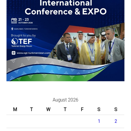
August 2026
M
T
W
T
F
S
S
1
2