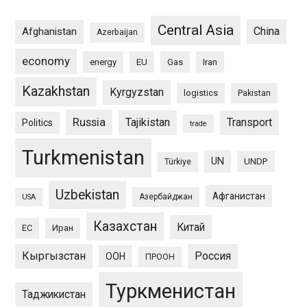
Central Asia
China
Afghanistan
Azerbaijan
economy
energy
EU
Gas
Iran
Kazakhstan
Kyrgyzstan
logistics
Pakistan
Russia
Tajikistan
Transport
Politics
trade
Turkmenistan
UN
UNDP
Türkiye
Uzbekistan
Афганистан
Азербайджан
USA
Казахстан
Китай
ЕС
Иран
Кыргызстан
Россия
ООН
ПРООН
Туркменистан
Таджикистан