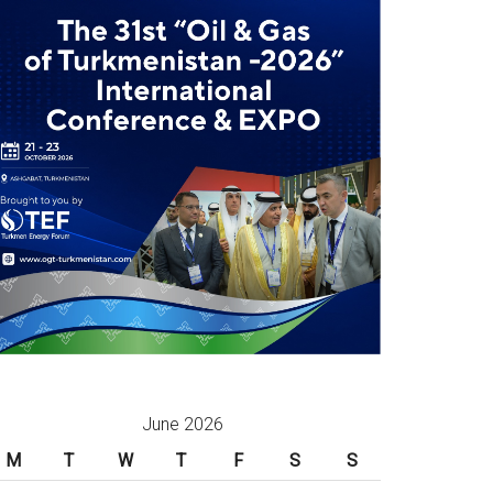
June 2026
M
T
W
T
F
S
S