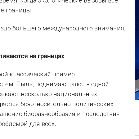
 время, когда экологические вызовы все
е границы.
аздо большего международного внимания,
ливаются на границах
бой классический пример
стем. Пыль, поднимающаяся в одной
ресекают несколько национальных
яется безотносительно политических
ращение биоразнообразия и последствия
роблемой для всех.