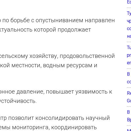
E
Т
 по борьбе с опустыниванием направлен
ч
с
ктуальность которой продолжает
н
T
pr
сельскому хозяйству, продовольственной
e
ской местности, водным ресурсам и
В
с
нное давление, повышает уязвимость к
Re
устойчивость.
G
В
ентр позволит консолидировать научный
В
темы мониторинга, координировать