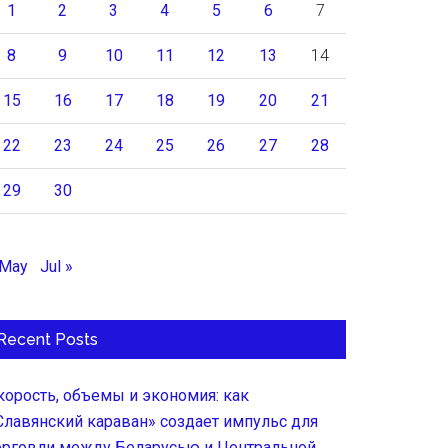
1
2
3
4
5
6
7
8
9
10
11
12
13
14
15
16
17
18
19
20
21
22
23
24
25
26
27
28
29
30
 May
Jul »
Recent Posts
корость, объемы и экономия: как
Славянский караван» создает импульс для
орговли между Беларусью и Центральной