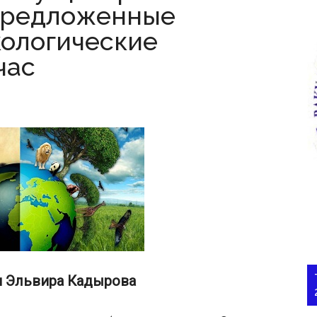
предложенные
ологические
час
и Эльвира Кадырова