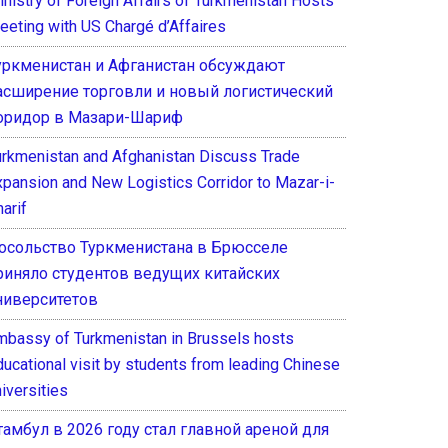
inistry of Foreign Affairs of Turkmenistan Hosts
eeting with US Chargé d’Affaires
уркменистан и Афганистан обсуждают
асширение торговли и новый логистический
оридор в Мазари-Шариф
urkmenistan and Afghanistan Discuss Trade
xpansion and New Logistics Corridor to Mazar-i-
arif
осольство Туркменистана в Брюсселе
риняло студентов ведущих китайских
ниверситетов
mbassy of Turkmenistan in Brussels hosts
ducational visit by students from leading Chinese
iversities
тамбул в 2026 году стал главной ареной для