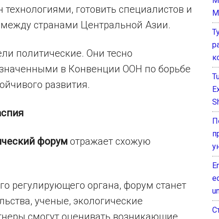
M
 технологиями, готовить специалистов и
M
 между странами Центральной Азии.
Т
р
ели политические. Они тесно
к
означенными в Конвенции ООН по борьбе
T
ойчивого развития.
E
Sh
аспия
П
п
ический форум
отражает схожую
у
E
e
го регулирующего органа, форум станет
un
льства, ученые, экологические
С
тнеры смогут оценивать возникающие