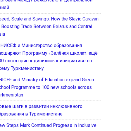
зией
peed, Scale and Savings: How the Slavic Caravan
s Boosting Trade Between Belarus and Central
sia
НИСЕФ и Министерство образования
асширяют Программу «Зелёная школа»: ещё
00 школ присоединились к инициативе по
сему Туркменистану
NICEF and Ministry of Education expand Green
chool Programme to 100 new schools across
urkmenistan
овые шаги в развитии инклюзивного
бразования в Туркменистане
ew Steps Mark Continued Progress in Inclusive