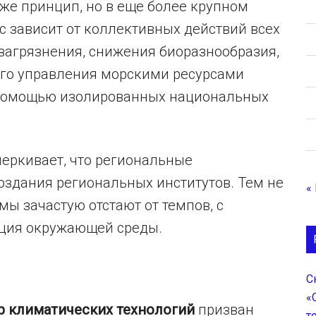
же принцип, но в еще более крупном
с зависит от коллективных действий всех
загрязнения, снижения биоразнообразия,
ого управления морскими ресурсами
 помощью изолированных национальных
черкивает, что региональные
оздания региональных институтов. Тем не
«
ы зачастую отстают от темпов, с
ация окружающей среды.
С
«
р климатических технологий
призван
т