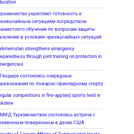
ducation
уркменистан укрепляет готовность к
резвычайным ситуациям посредством
овместного обучения по вопросам защиты
аселения в условиях чрезвычайных ситуаций
urkmenistan strengthens emergency
eparedness through joint training on protection in
mergencies
 Гёкдере состоялись очередные
оревнования по пожарно-прикладному спорту
gular competitions in fire-applied sports held in
okdere
 МИД Туркменистана состоялась встреча с
ременным поверенным в делах США