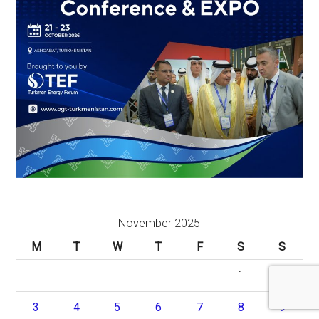
November 2025
M
T
W
T
F
S
S
1
2
3
4
5
6
7
8
9