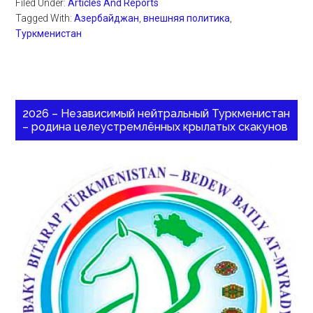
Filed Under:
Articles And Reports
Tagged With:
Азербайджан
,
внешняя политика
,
Туркменистан
2026 – Независимый нейтральный Туркменистан
– родина целеустремлённых крылатых скакунов