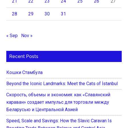
21
22
23
24
25
26
27
28
29
30
31
« Sep
Nov »
Recent Posts
Кошки Стамбула
Beyond the Iconic Landmarks: Meet the Cats of İstanbul
Скорость, объемы и экономия: как «Славянский
караван» создает импульс для торговли между
Беларусью и Центральной Азией
Speed, Scale and Savings: How the Slavic Caravan Is