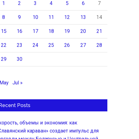
1
2
3
4
5
6
7
8
9
10
11
12
13
14
15
16
17
18
19
20
21
22
23
24
25
26
27
28
29
30
 May
Jul »
Recent Posts
корость, объемы и экономия: как
Славянский караван» создает импульс для
орговли между Беларусью и Центральной