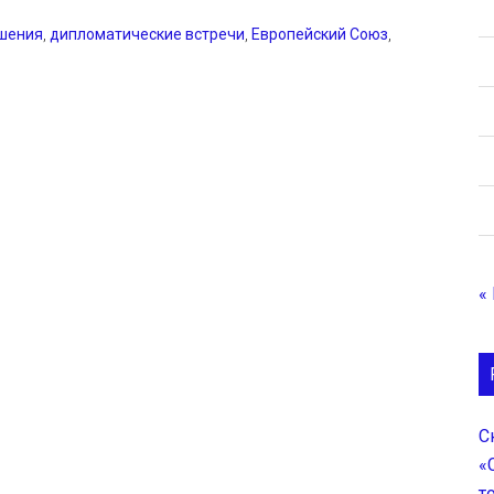
ошения
,
дипломатические встречи
,
Европейский Союз
,
«
С
«
т