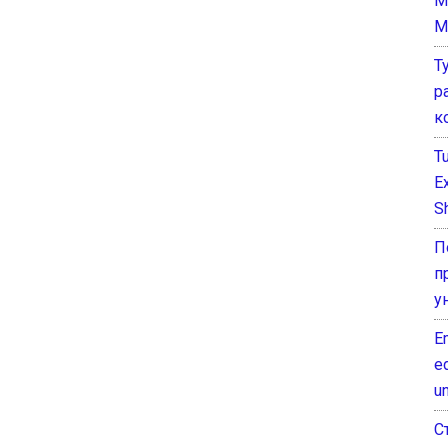
M
M
Т
р
к
T
E
Sh
П
п
у
E
e
un
С