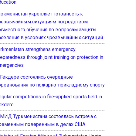
ducation
уркменистан укрепляет готовность к
резвычайным ситуациям посредством
овместного обучения по вопросам защиты
аселения в условиях чрезвычайных ситуаций
urkmenistan strengthens emergency
eparedness through joint training on protection in
mergencies
 Гёкдере состоялись очередные
оревнования по пожарно-прикладному спорту
gular competitions in fire-applied sports held in
okdere
 МИД Туркменистана состоялась встреча с
ременным поверенным в делах США