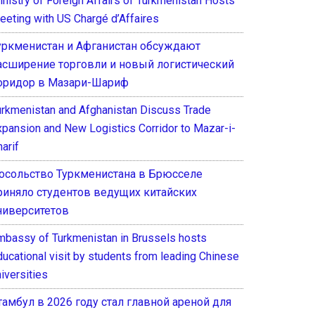
inistry of Foreign Affairs of Turkmenistan Hosts
eeting with US Chargé d’Affaires
уркменистан и Афганистан обсуждают
асширение торговли и новый логистический
оридор в Мазари-Шариф
urkmenistan and Afghanistan Discuss Trade
xpansion and New Logistics Corridor to Mazar-i-
arif
осольство Туркменистана в Брюсселе
риняло студентов ведущих китайских
ниверситетов
mbassy of Turkmenistan in Brussels hosts
ducational visit by students from leading Chinese
iversities
тамбул в 2026 году стал главной ареной для