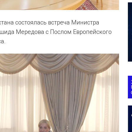
стана состоялась встреча Министра
ашида Мередова с Послом Европейского
а.