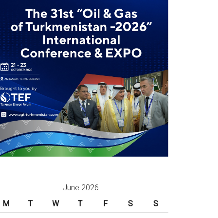
June 2026
M
T
W
T
F
S
S