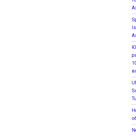
А
S
I
A
Ю
р
1
в
U
S
T
Н
о
N