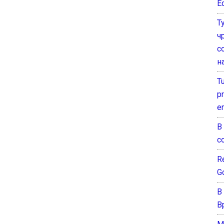
E
Т
ч
с
н
T
pr
e
В
с
Re
G
В
В