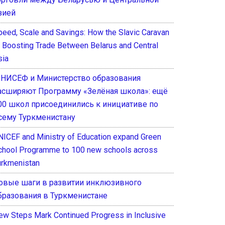
зией
peed, Scale and Savings: How the Slavic Caravan
s Boosting Trade Between Belarus and Central
sia
НИСЕФ и Министерство образования
асширяют Программу «Зелёная школа»: ещё
00 школ присоединились к инициативе по
сему Туркменистану
NICEF and Ministry of Education expand Green
chool Programme to 100 new schools across
urkmenistan
овые шаги в развитии инклюзивного
бразования в Туркменистане
ew Steps Mark Continued Progress in Inclusive