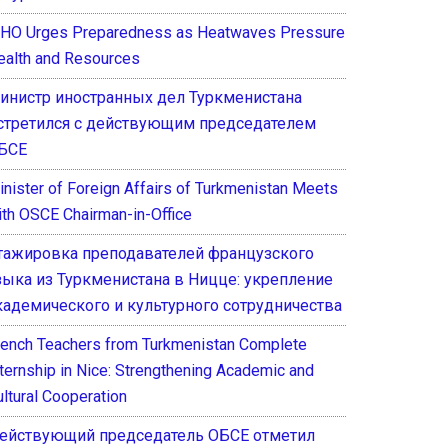
HO Urges Preparedness as Heatwaves Pressure
ealth and Resources
инистр иностранных дел Туркменистана
стретился с действующим председателем
БСЕ
inister of Foreign Affairs of Turkmenistan Meets
ith OSCE Chairman-in-Office
тажировка преподавателей французского
зыка из Туркменистана в Ницце: укрепление
кадемического и культурного сотрудничества
rench Teachers from Turkmenistan Complete
nternship in Nice: Strengthening Academic and
ultural Cooperation
ействующий председатель ОБСЕ отметил