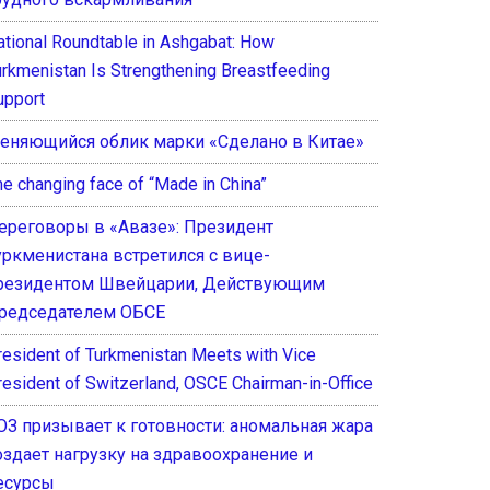
ational Roundtable in Ashgabat: How
urkmenistan Is Strengthening Breastfeeding
upport
еняющийся облик марки «Сделано в Китае»
he changing face of “Made in China”
ереговоры в «Авазе»: Президент
уркменистана встретился с вице-
резидентом Швейцарии, Действующим
редседателем ОБСЕ
resident of Turkmenistan Meets with Vice
resident of Switzerland, OSCE Chairman-in-Office
ОЗ призывает к готовности: аномальная жара
оздает нагрузку на здравоохранение и
есурсы