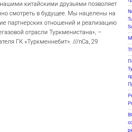
 нашими китайскими друзьями позволяет
N
нно смотреть в будущее. Мы нацелены на
T
ие партнерских отношений и реализацию
S
газовой отрасли Туркменистана», –
М
еля ГК «Туркменнебит». ///nCa, 29
T
П
Т
п
П
P
P
В
с
р