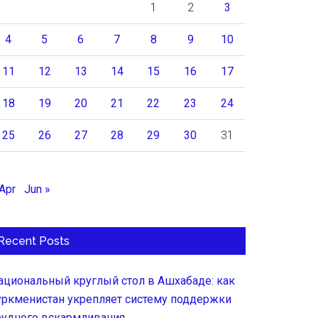
1
2
3
4
5
6
7
8
9
10
11
12
13
14
15
16
17
18
19
20
21
22
23
24
25
26
27
28
29
30
31
 Apr
Jun »
Recent Posts
ациональный круглый стол в Ашхабаде: как
уркменистан укрепляет систему поддержки
рудного вскармливания