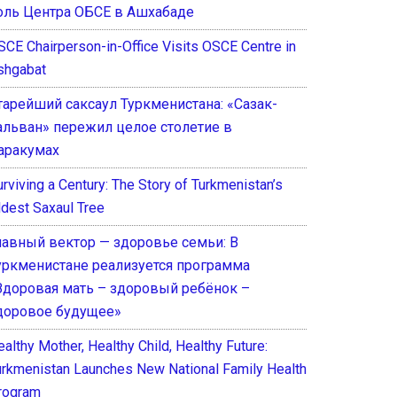
оль Центра ОБСЕ в Ашхабаде
SCE Chairperson-in-Office Visits OSCE Centre in
shgabat
тарейший саксаул Туркменистана: «Сазак-
альван» пережил целое столетие в
аракумах
rviving a Century: The Story of Turkmenistan’s
ldest Saxaul Tree
лавный вектор — здоровье семьи: В
уркменистане реализуется программа
Здоровая мать – здоровый ребёнок –
доровое будущее»
althy Mother, Healthy Child, Healthy Future:
urkmenistan Launches New National Family Health
rogram