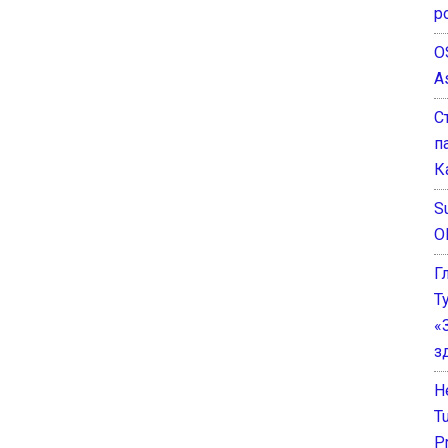
р
O
A
С
п
К
Su
O
Г
Т
«
з
He
T
P