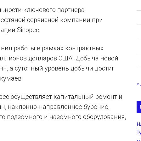
льности ключевого партнера
ефтяной сервисной компании при
ации Sinopec.
лнил работы в рамках контрактных
миллионов долларов США. Добыча новой
нн, а суточный уровень добычи достиг
Джумаев.
«
opec осуществляет капитальный ремонт и
н, наклонно-направленное бурение,
о подземного и наземного оборудования,
Н
Т
г