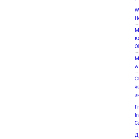
W
H
М
в
О
M
w
С
я
а
F
I
C
Д