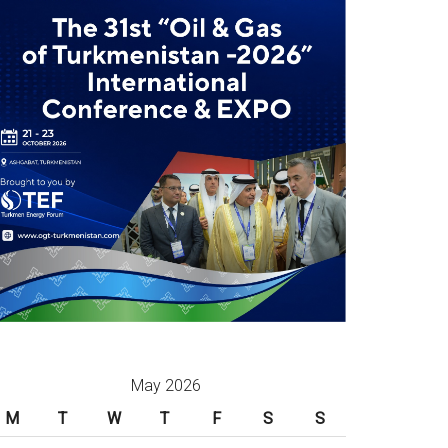
May 2026
M
T
W
T
F
S
S