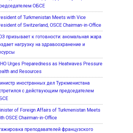
редседателем ОБСЕ
resident of Turkmenistan Meets with Vice
resident of Switzerland, OSCE Chairman-in-Office
ОЗ призывает к готовности: аномальная жара
оздает нагрузку на здравоохранение и
есурсы
HO Urges Preparedness as Heatwaves Pressure
ealth and Resources
инистр иностранных дел Туркменистана
стретился с действующим председателем
БСЕ
inister of Foreign Affairs of Turkmenistan Meets
ith OSCE Chairman-in-Office
тажировка преподавателей французского