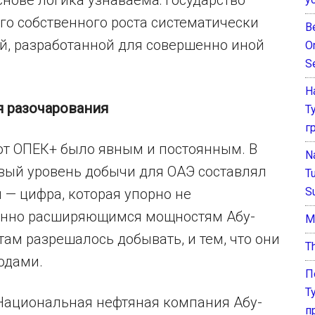
снове логика узнаваема: государство
его собственного роста систематически
B
й, разработанной для совершенно иной
O
S
Н
я разочарования
Т
г
от ОПЕК+ было явным и постоянным. В
N
вый уровень добычи для ОАЭ составлял
T
S
 — цифра, которая упорно не
оянно расширяющимся мощностям Абу-
М
там разрешалось добывать, и тем, что они
T
одами.
П
Т
 Национальная нефтяная компания Абу-
п