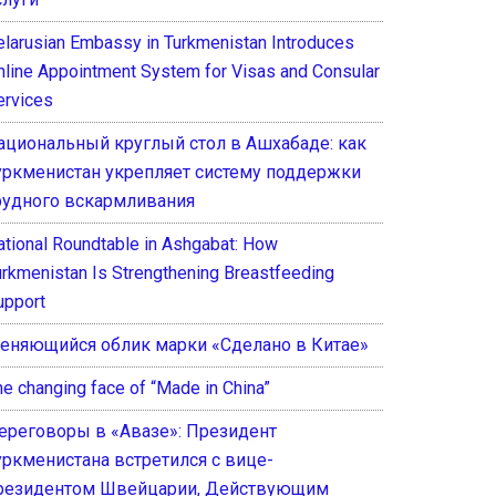
elarusian Embassy in Turkmenistan Introduces
nline Appointment System for Visas and Consular
ervices
ациональный круглый стол в Ашхабаде: как
уркменистан укрепляет систему поддержки
рудного вскармливания
ational Roundtable in Ashgabat: How
urkmenistan Is Strengthening Breastfeeding
upport
еняющийся облик марки «Сделано в Китае»
he changing face of “Made in China”
ереговоры в «Авазе»: Президент
уркменистана встретился с вице-
резидентом Швейцарии, Действующим