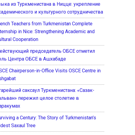
зыка из Туркменистана в Ницце: укрепление
кадемического и культурного сотрудничества
rench Teachers from Turkmenistan Complete
nternship in Nice: Strengthening Academic and
ultural Cooperation
ействующий председатель ОБСЕ отметил
оль Центра ОБСЕ в Ашхабаде
SCE Chairperson-in-Office Visits OSCE Centre in
shgabat
тарейший саксаул Туркменистана: «Сазак-
альван» пережил целое столетие в
аракумах
rviving a Century: The Story of Turkmenistan’s
ldest Saxaul Tree