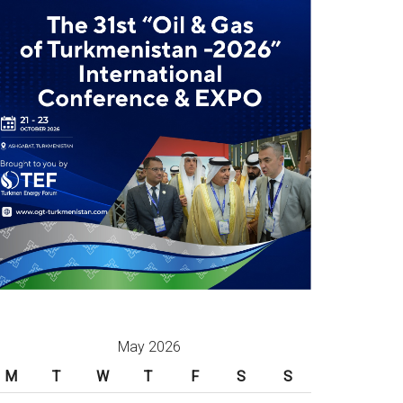
May 2026
M
T
W
T
F
S
S