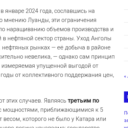
в январе 2024 года, сославшись на
По мнению Луанды, эти ограничения
по наращиванию объемов производства и
 в нефтяной сектор страны. Уход Анголы
 нефтяных рынках — её добыча в районе
осительно невелика, — однако сам принцип
а, измеряемая упущенной выгодой от
ыгоды от коллективного поддержания цен,
«
от этих случаев. Являясь
третьим по
с мощностями, приближающимися к 5
П
 весом, которого не было у Катара или
э
у