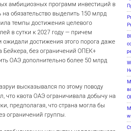
амых амбициозных программ инвестиций в
П
ь на обязательство выделить 150 млрд
P
орила темпы достижения целевого
P
ей в сутки к 2027 году — причем
В
 ожидали достижения этого порога даже
с
а Бейкера, без ограничений ОПЕК+
р
ить ОАЭ дополнительно более 50 млрд
W
H
М
азруи высказывался по этому поводу
в
, что квота ОАЭ ограничивала добычу на
О
тки, предполагая, что страна могла бы
M
без ограничений группы.
w
С