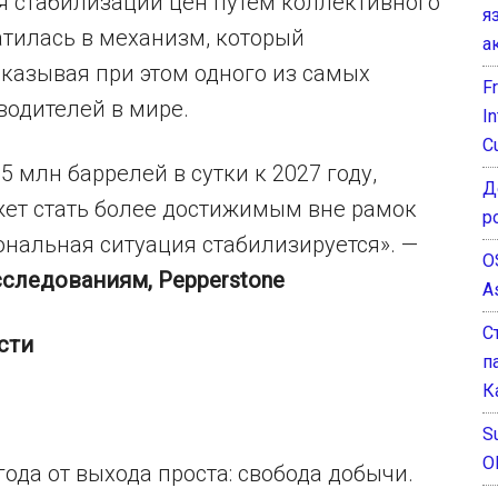
я стабилизации цен путем коллективного
я
атилась в механизм, который
а
аказывая при этом одного из самых
F
одителей в мире.
I
C
 млн баррелей в сутки к 2027 году,
Д
ет стать более достижимым вне рамок
р
ональная ситуация стабилизируется». —
O
сследованиям, Pepperstone
A
С
сти
п
К
Su
O
да от выхода проста: свобода добычи.