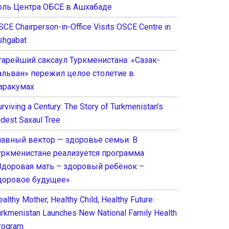
оль Центра ОБСЕ в Ашхабаде
SCE Chairperson-in-Office Visits OSCE Centre in
shgabat
тарейший саксаул Туркменистана: «Сазак-
альван» пережил целое столетие в
аракумах
rviving a Century: The Story of Turkmenistan’s
ldest Saxaul Tree
лавный вектор — здоровье семьи: В
уркменистане реализуется программа
Здоровая мать – здоровый ребёнок –
доровое будущее»
althy Mother, Healthy Child, Healthy Future:
urkmenistan Launches New National Family Health
rogram