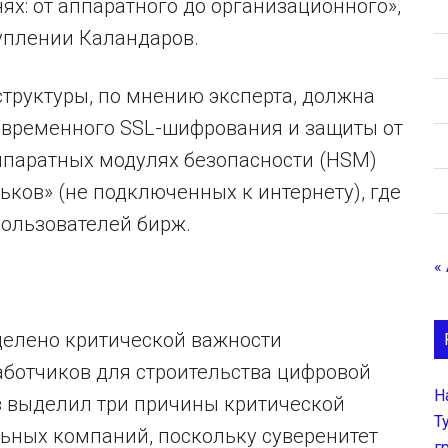
ях: от аппаратного до организационного»,
уплении Каландаров.
труктуры, по мнению эксперта, должна
 современного SSL-шифрования и защиты от
ппаратных модулях безопасности (HSM)
ков» (не подключенных к интернету), где
пользователей бирж.
«
делено критической важности
ботчиков для строительства цифровой
Н
 выделил три причины критической
Т
ьных компаний, поскольку суверенитет
г