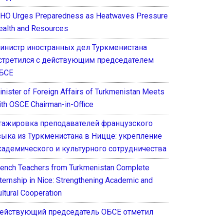
HO Urges Preparedness as Heatwaves Pressure
ealth and Resources
инистр иностранных дел Туркменистана
стретился с действующим председателем
БСЕ
inister of Foreign Affairs of Turkmenistan Meets
ith OSCE Chairman-in-Office
тажировка преподавателей французского
зыка из Туркменистана в Ницце: укрепление
кадемического и культурного сотрудничества
rench Teachers from Turkmenistan Complete
nternship in Nice: Strengthening Academic and
ultural Cooperation
ействующий председатель ОБСЕ отметил