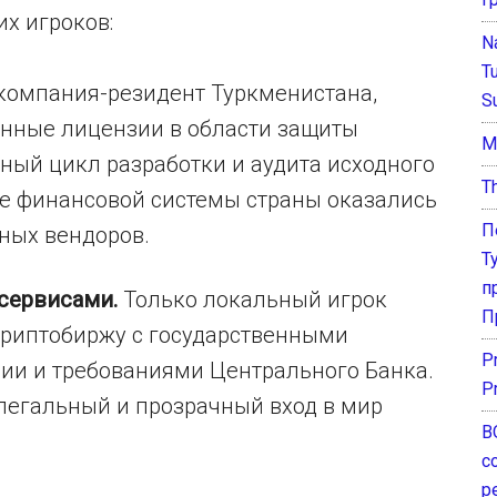
х игроков:
N
T
 компания-резидент Туркменистана,
S
нные лицензии в области защиты
М
ный цикл разработки и аудита исходного
T
дре финансовой системы страны оказались
П
ных вендоров.
Т
п
 сервисами.
Только локальный игрок
П
криптобиржу с государственными
P
ии и требованиями Центрального Банка.
P
 легальный и прозрачный вход в мир
В
с
р