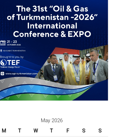
May 2026
M
T
W
T
F
S
S