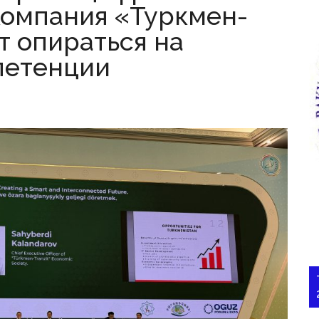
компания «Туркмен-
т опираться на
петенции