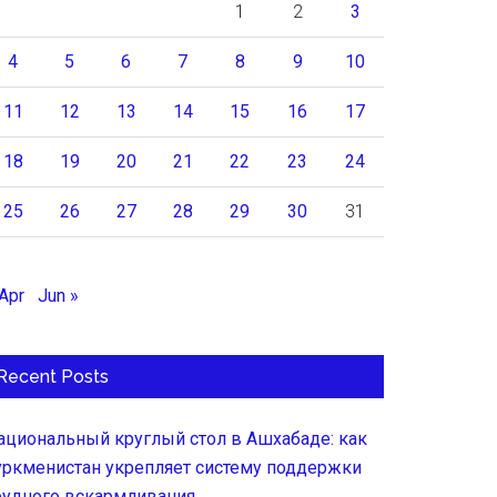
1
2
3
4
5
6
7
8
9
10
11
12
13
14
15
16
17
18
19
20
21
22
23
24
25
26
27
28
29
30
31
 Apr
Jun »
Recent Posts
ациональный круглый стол в Ашхабаде: как
уркменистан укрепляет систему поддержки
рудного вскармливания