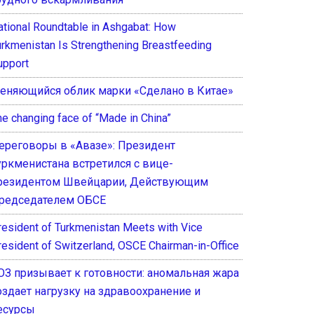
ational Roundtable in Ashgabat: How
urkmenistan Is Strengthening Breastfeeding
upport
еняющийся облик марки «Сделано в Китае»
he changing face of “Made in China”
ереговоры в «Авазе»: Президент
уркменистана встретился с вице-
резидентом Швейцарии, Действующим
редседателем ОБСЕ
resident of Turkmenistan Meets with Vice
resident of Switzerland, OSCE Chairman-in-Office
ОЗ призывает к готовности: аномальная жара
оздает нагрузку на здравоохранение и
есурсы