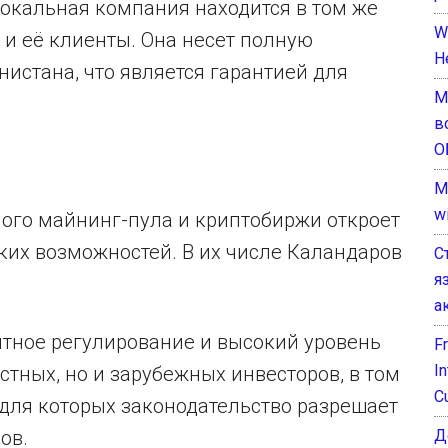
окальная компания находится в том же
W
 и её клиенты. Она несет полную
H
нистана, что является гарантией для
М
в
О
M
w
го майнинг-пула и криптобиржи откроет
ких возможностей. В их числе Каландаров
С
я
а
ятное регулирование и высокий уровень
F
I
стных, но и зарубежных инвесторов, в том
C
 для которых законодательство разрешает
Д
ов.