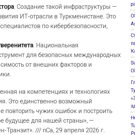
р
ктора
. Создание такой инфраструктуры —
вития ИТ-отрасли в Туркменистане. Это
O
A
 специалистов по кибербезопасности,
С
п
уверенитета
. Национальная
К
нструмент для безопасных международных
Su
исимость от внешних факторов и
O
ики.
Г
Т
енная на компетенциях и технологиях
«
ция. Это единственно возможный
з
е повторить чужих ошибок и построить
He
е будущее для нашей страны», —
T
Транзит». /// nCa, 29 апреля 2026 г.
P