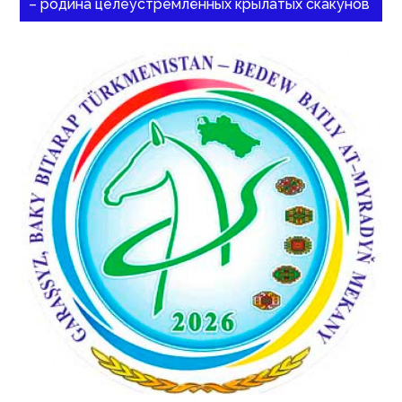
– родина целеустремлённых крылатых скакунов