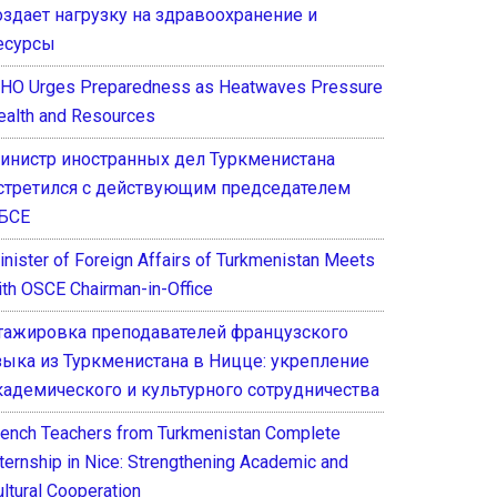
оздает нагрузку на здравоохранение и
есурсы
HO Urges Preparedness as Heatwaves Pressure
ealth and Resources
инистр иностранных дел Туркменистана
стретился с действующим председателем
БСЕ
inister of Foreign Affairs of Turkmenistan Meets
ith OSCE Chairman-in-Office
тажировка преподавателей французского
зыка из Туркменистана в Ницце: укрепление
кадемического и культурного сотрудничества
rench Teachers from Turkmenistan Complete
nternship in Nice: Strengthening Academic and
ultural Cooperation