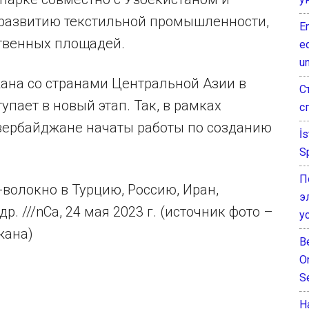
 развитию текстильной промышленности,
E
твенных площадей.
e
un
жана со странами Центральной Азии в
С
упает в новый этап. Так, в рамках
с
Азербайджане начаты работы по созданию
İ
S
П
волокно в Турцию, Россию, Иран,
э
. ///nCa, 24 мая 2023 г. (источник фото –
у
жана)
B
O
S
Н