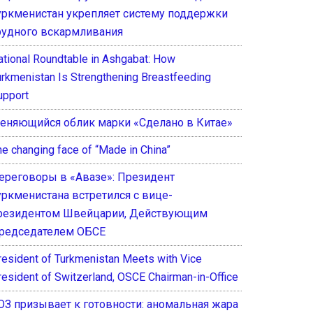
уркменистан укрепляет систему поддержки
рудного вскармливания
ational Roundtable in Ashgabat: How
urkmenistan Is Strengthening Breastfeeding
upport
еняющийся облик марки «Сделано в Китае»
he changing face of “Made in China”
ереговоры в «Авазе»: Президент
уркменистана встретился с вице-
резидентом Швейцарии, Действующим
редседателем ОБСЕ
resident of Turkmenistan Meets with Vice
resident of Switzerland, OSCE Chairman-in-Office
ОЗ призывает к готовности: аномальная жара