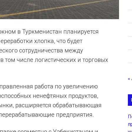
окном в Туркменистан планируется
ереработки хлопка, что будет
еского сотрудничества между
в том числе логистических и торговых
«
правленная работа по увеличению
оспособных ненефтяных продуктов,
ынки, расширяется обрабатывающая
 перерабатывающие предприятия.
П
п
арке совместно с Узбекистаном и
у