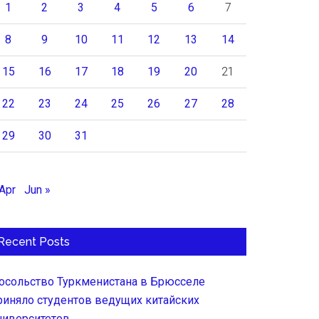
1
2
3
4
5
6
7
8
9
10
11
12
13
14
15
16
17
18
19
20
21
22
23
24
25
26
27
28
29
30
31
 Apr
Jun »
Recent Posts
осольство Туркменистана в Брюсселе
риняло студентов ведущих китайских
ниверситетов