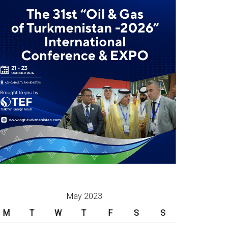
May 2023
M
T
W
T
F
S
S