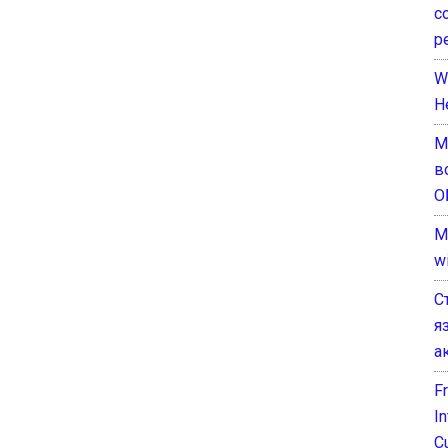
с
р
W
H
М
в
О
M
w
С
я
а
F
I
C