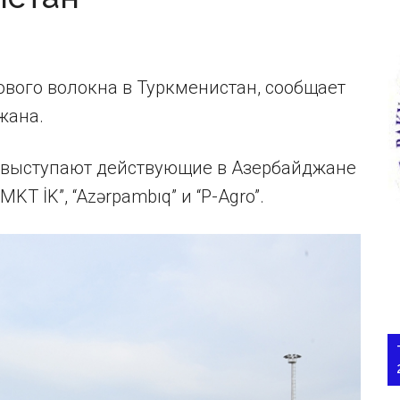
вого волокна в Туркменистан, сообщает
жана.
 выступают действующие в Азербайджане
T İK”, “Azərpambıq” и “P-Agro”.