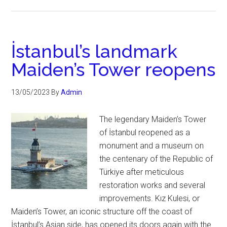
İstanbul’s landmark
Maiden’s Tower reopens
13/05/2023
By
Admin
The legendary Maiden’s Tower
of İstanbul reopened as a
monument and a museum on
the centenary of the Republic of
Türkiye after meticulous
restoration works and several
improvements. Kız Kulesi, or
Maiden’s Tower, an iconic structure off the coast of
İstanbul’s Asian side, has opened its doors again with the