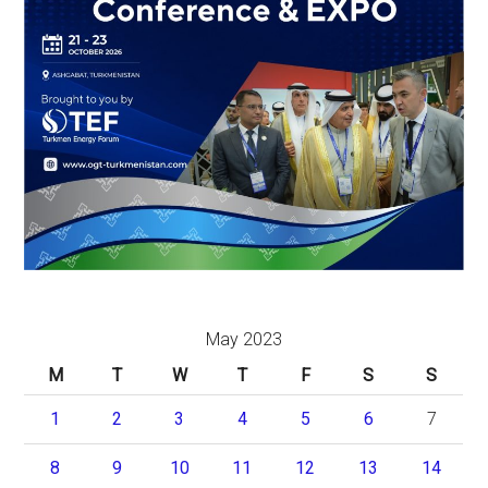
May 2023
M
T
W
T
F
S
S
1
2
3
4
5
6
7
8
9
10
11
12
13
14