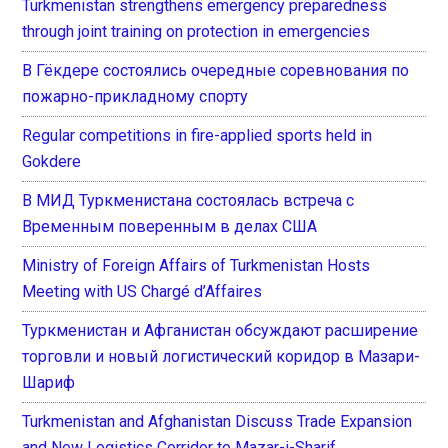
Turkmenistan strengthens emergency preparedness
through joint training on protection in emergencies
В Гёкдере состоялись очередные соревнования по
пожарно-прикладному спорту
Regular competitions in fire-applied sports held in
Gokdere
В МИД Туркменистана состоялась встреча с
Временным поверенным в делах США
Ministry of Foreign Affairs of Turkmenistan Hosts
Meeting with US Chargé d’Affaires
Туркменистан и Афганистан обсуждают расширение
торговли и новый логистический коридор в Мазари-
Шариф
Turkmenistan and Afghanistan Discuss Trade Expansion
and New Logistics Corridor to Mazar-i-Sharif