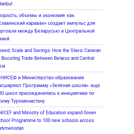
tanbul
корость, объемы и экономия: как
Славянский караван» создает импульс для
орговли между Беларусью и Центральной
зией
peed, Scale and Savings: How the Slavic Caravan
s Boosting Trade Between Belarus and Central
sia
НИСЕФ и Министерство образования
асширяют Программу «Зелёная школа»: ещё
00 школ присоединились к инициативе по
сему Туркменистану
NICEF and Ministry of Education expand Green
chool Programme to 100 new schools across
urkmenistan