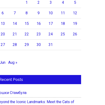
1
2
3
4
5
6
7
8
9
10
11
12
13
14
15
16
17
18
19
20
21
22
23
24
25
26
27
28
29
30
31
 Jun
Aug »
Recent Posts
ошки Стамбула
eyond the Iconic Landmarks: Meet the Cats of