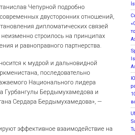
İs
Станислав Чепурной подробно
С
 современных двусторонних отношений,
«
 установления дипломатических связей
т
 неизменно строилось на принципах
А
ения и равноправного партнерства.
S
I
носится к мудрой и дальновидной
A
ркменистана, последовательно
Ю
важаемого Национального лидера
р
га Гурбангулы Бердымухамедова и
1
тана Сердара Бердымухамедова», —
в
U
S
ируют эффективное взаимодействие на
T