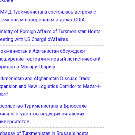
okdere
 МИД Туркменистана состоялась встреча с
ременным поверенным в делах США
inistry of Foreign Affairs of Turkmenistan Hosts
eeting with US Chargé d’Affaires
уркменистан и Афганистан обсуждают
асширение торговли и новый логистический
оридор в Мазари-Шариф
urkmenistan and Afghanistan Discuss Trade
xpansion and New Logistics Corridor to Mazar-i-
arif
осольство Туркменистана в Брюсселе
риняло студентов ведущих китайских
ниверситетов
mbassy of Turkmenistan in Brussels hosts