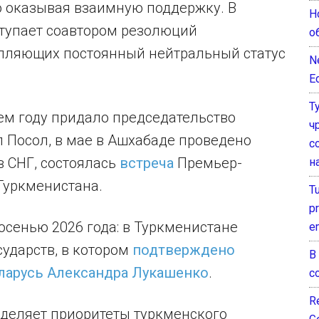
 оказывая взаимную поддержку. В
Н
ступает соавтором резолюций
о
епляющих постоянный нейтральный статус
N
E
Т
ем году придало председательство
ч
 Посол, в мае в Ашхабаде проведено
с
в СНГ, состоялась
встреча
Премьер-
н
Туркменистана.
T
pr
сенью 2026 года: в Туркменистане
e
сударств, в котором
подтверждено
В
еларусь Александра Лукашенко
.
с
Re
зделяет приоритеты туркменского