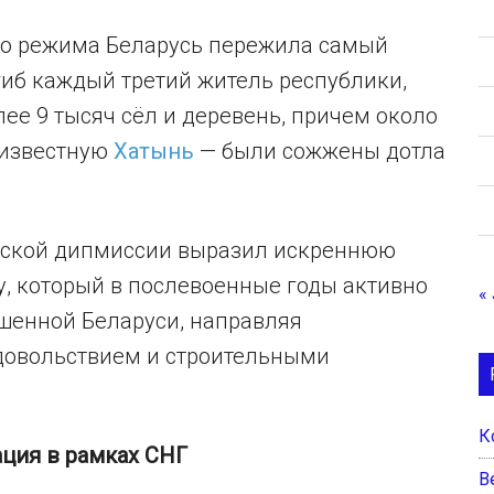
ого режима Беларусь пережила самый
огиб каждый третий житель республики,
лее 9 тысяч сёл и деревень, причем около
 известную
Хатынь
— были сожжены дотла
усской дипмиссии выразил искреннюю
у, который в послевоенные годы активно
«
ушенной Беларуси, направляя
одовольствием и строительными
К
ация в рамках СНГ
B