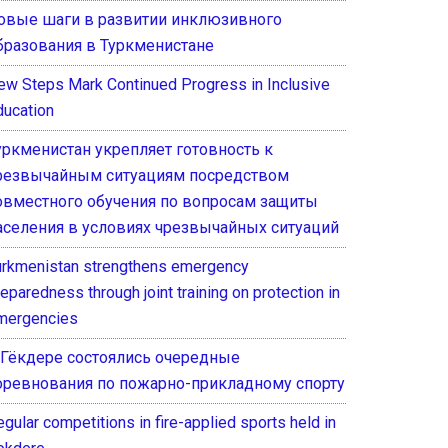
овые шаги в развитии инклюзивного
бразования в Туркменистане
ew Steps Mark Continued Progress in Inclusive
ducation
уркменистан укрепляет готовность к
резвычайным ситуациям посредством
овместного обучения по вопросам защиты
аселения в условиях чрезвычайных ситуаций
urkmenistan strengthens emergency
eparedness through joint training on protection in
mergencies
 Гёкдере состоялись очередные
оревнования по пожарно-прикладному спорту
gular competitions in fire-applied sports held in