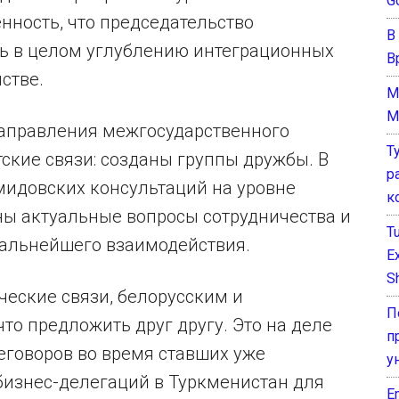
G
нность, что председательство
В
ть в целом углублению интеграционных
В
стве.
M
M
направления межгосударственного
Т
ские связи: созданы группы дружбы. В
р
идовских консультаций на уровне
к
ны актуальные вопросы сотрудничества и
T
альнейшего взаимодействия.
E
Sh
ческие связи, белорусским и
П
то предложить друг другу. Это на деле
п
реговоров во время ставших уже
у
бизнес-делегаций в Туркменистан для
E