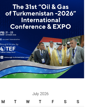
July 2026
M
T
W
T
F
S
S