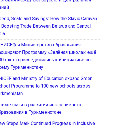
зией
peed, Scale and Savings: How the Slavic Caravan
s Boosting Trade Between Belarus and Central
sia
НИСЕФ и Министерство образования
асширяют Программу «Зелёная школа»: ещё
00 школ присоединились к инициативе по
сему Туркменистану
NICEF and Ministry of Education expand Green
chool Programme to 100 new schools across
urkmenistan
овые шаги в развитии инклюзивного
бразования в Туркменистане
ew Steps Mark Continued Progress in Inclusive