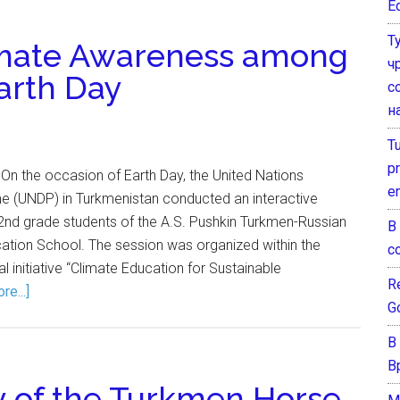
E
Т
mate Awareness among
ч
arth Day
с
н
T
pr
 On the occasion of Earth Day, the United Nations
e
(UNDP) in Turkmenistan conducted an interactive
 2nd grade students of the A.S. Pushkin Turkmen-Russian
В
tion School. The session was organized within the
с
 initiative “Climate Education for Sustainable
Re
e...]
G
В
В
y of the Turkmen Horse