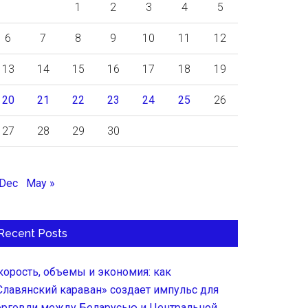
1
2
3
4
5
6
7
8
9
10
11
12
13
14
15
16
17
18
19
20
21
22
23
24
25
26
27
28
29
30
 Dec
May »
Recent Posts
корость, объемы и экономия: как
Славянский караван» создает импульс для
орговли между Беларусью и Центральной