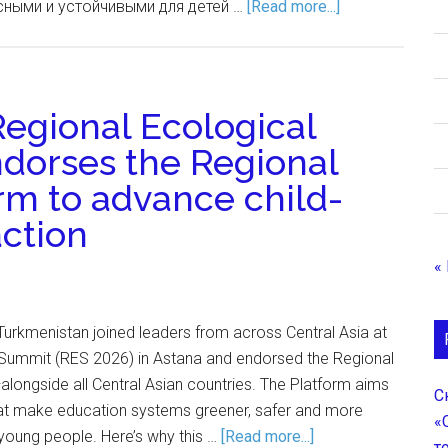
сными и устойчивыми для детей …
[Read more...]
Regional Ecological
dorses the Regional
rm to advance child-
action
«
Turkmenistan joined leaders from across Central Asia at
 Summit (RES 2026) in Astana and endorsed the Regional
longside all Central Asian countries. The Platform aims
С
that make education systems greener, safer and more
«
d young people. Here’s why this …
[Read more...]
т