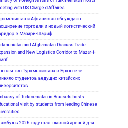
inistry of Foreign Affairs of Turkmenistan Hosts
eeting with US Chargé d’Affaires
уркменистан и Афганистан обсуждают
асширение торговли и новый логистический
оридор в Мазари-Шариф
urkmenistan and Afghanistan Discuss Trade
xpansion and New Logistics Corridor to Mazar-i-
arif
осольство Туркменистана в Брюсселе
риняло студентов ведущих китайских
ниверситетов
mbassy of Turkmenistan in Brussels hosts
ducational visit by students from leading Chinese
iversities
тамбул в 2026 году стал главной ареной для