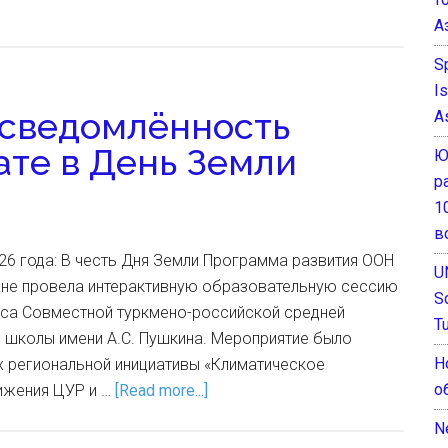
А
S
I
сведомлённость
A
ате в День Земли
Ю
р
1
в
26 года: В честь Дня Земли Программа развития ООН
U
ане провела интерактивную образовательную сессию
S
асса Совместной туркмено-российской средней
T
школы имени А.С. Пушкина. Мероприятие было
Н
х региональной инициативы «Климатическое
о
ижения ЦУР и …
[Read more...]
N