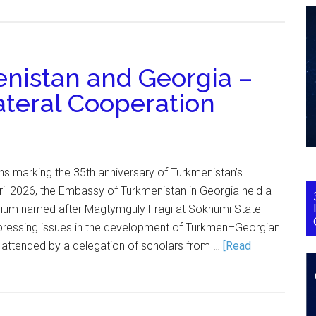
nistan and Georgia –
lateral Cooperation
ons marking the 35th anniversary of Turkmenistan’s
il 2026, the Embassy of Turkmenistan in Georgia held a
torium named after Magtymguly Fragi at Sokhumi State
o pressing issues in the development of Turkmen–Georgian
s attended by a delegation of scholars from …
[Read