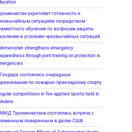
ducation
уркменистан укрепляет готовность к
резвычайным ситуациям посредством
овместного обучения по вопросам защиты
аселения в условиях чрезвычайных ситуаций
urkmenistan strengthens emergency
eparedness through joint training on protection in
mergencies
 Гёкдере состоялись очередные
оревнования по пожарно-прикладному спорту
gular competitions in fire-applied sports held in
okdere
 МИД Туркменистана состоялась встреча с
ременным поверенным в делах США