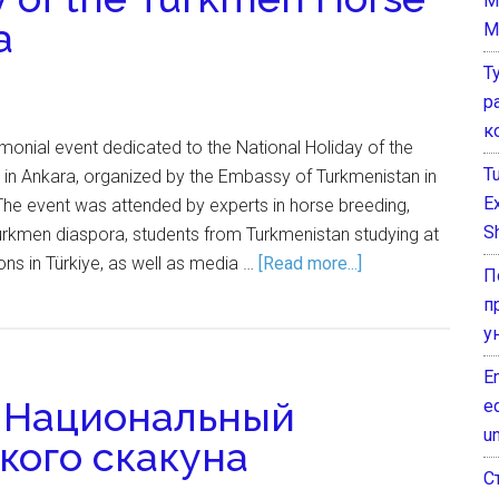
M
a
M
Т
р
к
emonial event dedicated to the National Holiday of the
T
in Ankara, organized by the Embassy of Turkmenistan in
E
 The event was attended by experts in horse breeding,
Sh
urkmen diaspora, students from Turkmenistan studying at
ions in Türkiye, as well as media …
[Read more...]
П
п
у
E
и Национальный
e
un
кого скакуна
С