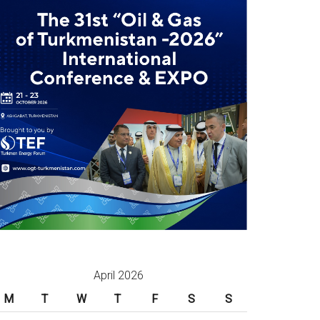
April 2026
M
T
W
T
F
S
S