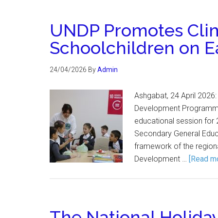
UNDP Promotes Cli
Schoolchildren on E
24/04/2026
By
Admin
Ashgabat, 24 April 2026:
Development Programme 
educational session for
Secondary General Educa
framework of the regional
Development …
[Read mor
The National Holida