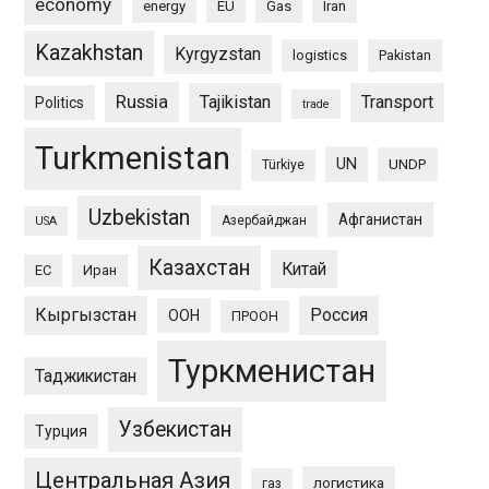
economy
energy
EU
Gas
Iran
Kazakhstan
Kyrgyzstan
logistics
Pakistan
Russia
Tajikistan
Transport
Politics
trade
Turkmenistan
UN
UNDP
Türkiye
Uzbekistan
Афганистан
Азербайджан
USA
Казахстан
Китай
ЕС
Иран
Кыргызстан
Россия
ООН
ПРООН
Туркменистан
Таджикистан
Узбекистан
Турция
Центральная Азия
логистика
газ