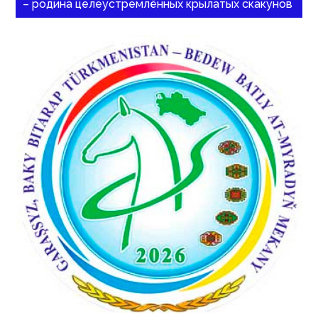
– родина целеустремлённых крылатых скакунов