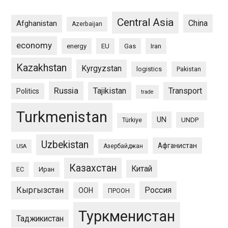
Central Asia
China
Afghanistan
Azerbaijan
economy
energy
EU
Gas
Iran
Kazakhstan
Kyrgyzstan
logistics
Pakistan
Russia
Tajikistan
Transport
Politics
trade
Turkmenistan
UN
UNDP
Türkiye
Uzbekistan
Афганистан
Азербайджан
USA
Казахстан
Китай
ЕС
Иран
Кыргызстан
Россия
ООН
ПРООН
Туркменистан
Таджикистан