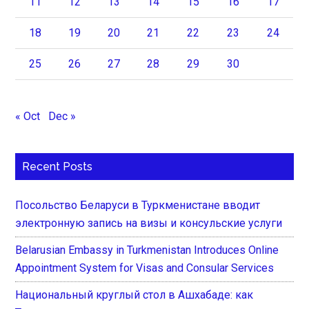
11
12
13
14
15
16
17
18
19
20
21
22
23
24
25
26
27
28
29
30
« Oct
Dec »
Recent Posts
Посольство Беларуси в Туркменистане вводит
электронную запись на визы и консульские услуги
Belarusian Embassy in Turkmenistan Introduces Online
Appointment System for Visas and Consular Services
Национальный круглый стол в Ашхабаде: как