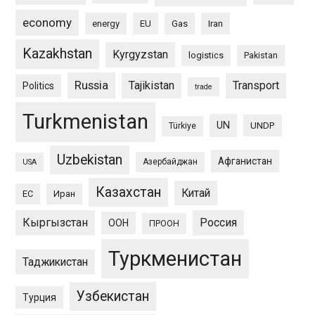
economy
energy
EU
Gas
Iran
Kazakhstan
Kyrgyzstan
logistics
Pakistan
Russia
Tajikistan
Transport
Politics
trade
Turkmenistan
UN
UNDP
Türkiye
Uzbekistan
Афганистан
Азербайджан
USA
Казахстан
Китай
ЕС
Иран
Кыргызстан
Россия
ООН
ПРООН
Туркменистан
Таджикистан
Узбекистан
Турция