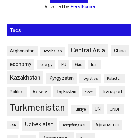
Delivered by
FeedBurner
Tags
Central Asia
China
Afghanistan
Azerbaijan
economy
energy
EU
Gas
Iran
Kazakhstan
Kyrgyzstan
logistics
Pakistan
Russia
Tajikistan
Transport
Politics
trade
Turkmenistan
UN
UNDP
Türkiye
Uzbekistan
Афганистан
Азербайджан
USA