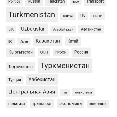
Russia
Tajikistan
Transport
Politics
trade
Turkmenistan
UN
UNDP
Türkiye
Uzbekistan
Афганистан
Азербайджан
USA
Казахстан
Китай
ЕС
Иран
Кыргызстан
Россия
ООН
ПРООН
Туркменистан
Таджикистан
Узбекистан
Турция
Центральная Азия
логистика
газ
экономика
транспорт
политика
энергетика