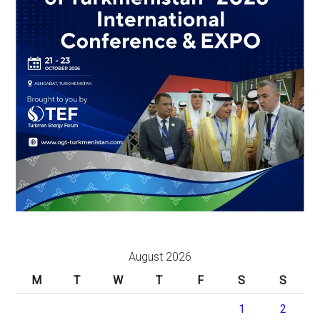
August 2026
M
T
W
T
F
S
S
1
2