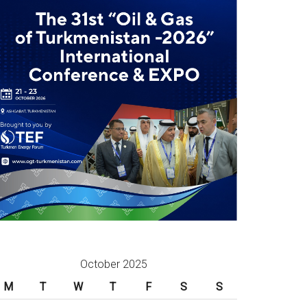
October 2025
M
T
W
T
F
S
S