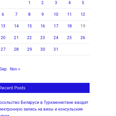
1
2
3
4
5
6
7
8
9
10
11
12
13
14
15
16
17
18
19
20
21
22
23
24
25
26
27
28
29
30
31
 Sep
Nov »
Recent Posts
осольство Беларуси в Туркменистане вводит
лектронную запись на визы и консульские
слуги