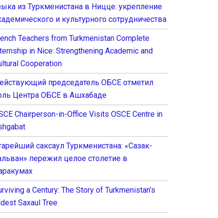
зыка из Туркменистана в Ницце: укрепление
кадемического и культурного сотрудничества
rench Teachers from Turkmenistan Complete
nternship in Nice: Strengthening Academic and
ultural Cooperation
ействующий председатель ОБСЕ отметил
оль Центра ОБСЕ в Ашхабаде
SCE Chairperson-in-Office Visits OSCE Centre in
shgabat
тарейший саксаул Туркменистана: «Сазак-
альван» пережил целое столетие в
аракумах
rviving a Century: The Story of Turkmenistan’s
ldest Saxaul Tree