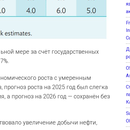
я
а
F
I
C
Д
ьной мере за счёт государственных
р
,7%.
O
A
ономического роста с умеренным
 прогноз роста на 2025 год был слегка
С
п
, а прогноз на 2026 год — сохранён без
К
Su
O
ствовало увеличение добычи нефти,