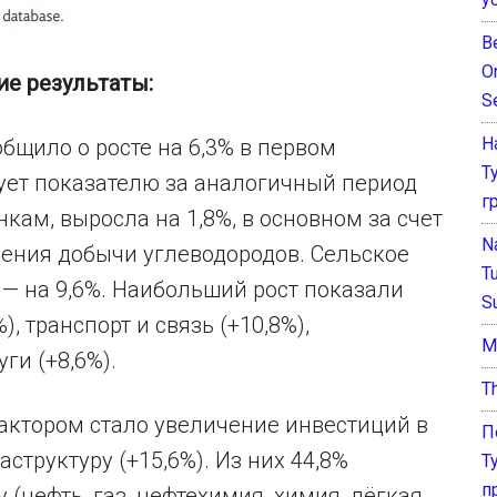
B
O
е результаты:
S
Н
общило о росте на 6,3% в первом
Т
вует показателю за аналогичный период
г
кам, выросла на 1,8%, в основном за счет
N
рения добычи углеводородов. Сельское
T
и — на 9,6%. Наибольший рост показали
S
), транспорт и связь (+10,8%),
М
ги (+8,6%).
T
актором стало увеличение инвестиций в
П
руктуру (+15,6%). Из них 44,8%
Т
п
нефть, газ, нефтехимия, химия, лёгкая