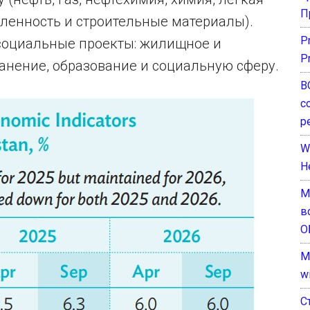
П
енность и строительные материалы).
P
социальные проекты: жилищное и
P
ранение, образование и социальную сферу.
В
с
р
W
H
М
в
О
M
w
С