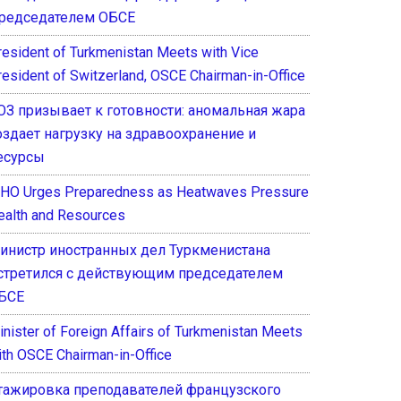
редседателем ОБСЕ
resident of Turkmenistan Meets with Vice
resident of Switzerland, OSCE Chairman-in-Office
ОЗ призывает к готовности: аномальная жара
оздает нагрузку на здравоохранение и
есурсы
HO Urges Preparedness as Heatwaves Pressure
ealth and Resources
инистр иностранных дел Туркменистана
стретился с действующим председателем
БСЕ
inister of Foreign Affairs of Turkmenistan Meets
ith OSCE Chairman-in-Office
тажировка преподавателей французского