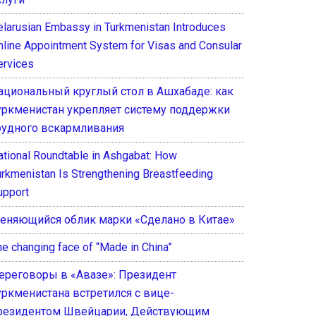
elarusian Embassy in Turkmenistan Introduces
nline Appointment System for Visas and Consular
ervices
ациональный круглый стол в Ашхабаде: как
уркменистан укрепляет систему поддержки
рудного вскармливания
ational Roundtable in Ashgabat: How
urkmenistan Is Strengthening Breastfeeding
upport
еняющийся облик марки «Сделано в Китае»
he changing face of “Made in China”
ереговоры в «Авазе»: Президент
уркменистана встретился с вице-
резидентом Швейцарии, Действующим