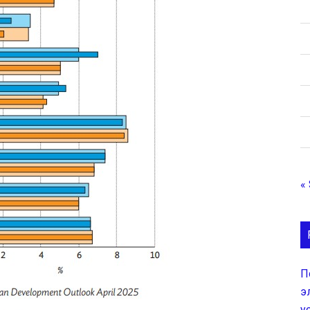
«
П
э
у