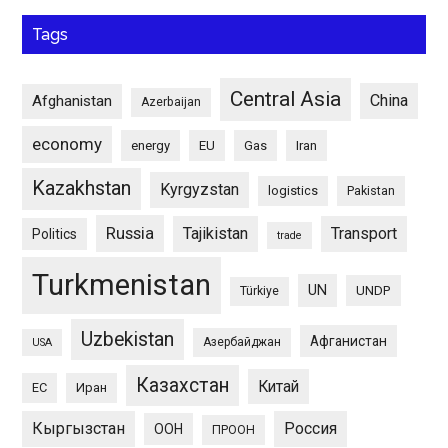
Tags
Central Asia
China
Afghanistan
Azerbaijan
economy
energy
EU
Gas
Iran
Kazakhstan
Kyrgyzstan
logistics
Pakistan
Russia
Tajikistan
Transport
Politics
trade
Turkmenistan
UN
UNDP
Türkiye
Uzbekistan
Афганистан
Азербайджан
USA
Казахстан
Китай
ЕС
Иран
Кыргызстан
Россия
ООН
ПРООН