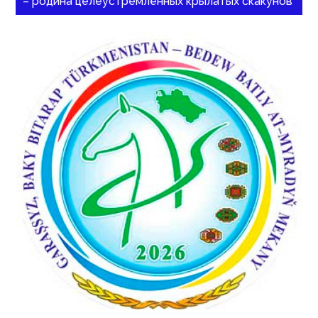
– родина целеустремлённых крылатых скакунов