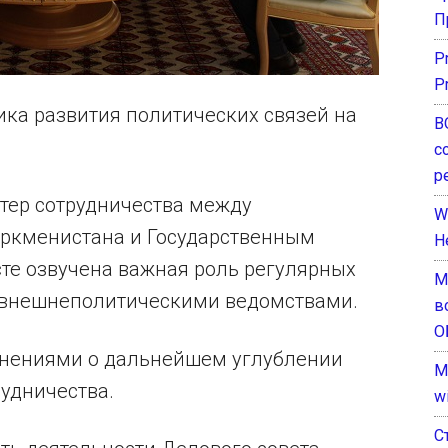
П
P
P
ика развития политических связей на
В
с
р
тер сотрудничества между
W
уркменистана и Государственным
H
те озвучена важная роль регулярных
М
 внешнеполитическими ведомствами.
в
О
мнениями о дальнейшем углублении
M
удничества.
w
С