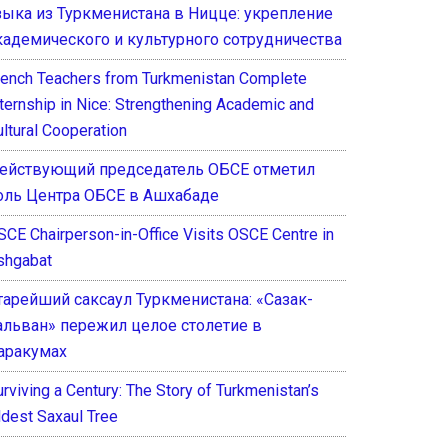
зыка из Туркменистана в Ницце: укрепление
кадемического и культурного сотрудничества
rench Teachers from Turkmenistan Complete
nternship in Nice: Strengthening Academic and
ultural Cooperation
ействующий председатель ОБСЕ отметил
оль Центра ОБСЕ в Ашхабаде
SCE Chairperson-in-Office Visits OSCE Centre in
shgabat
тарейший саксаул Туркменистана: «Сазак-
альван» пережил целое столетие в
аракумах
rviving a Century: The Story of Turkmenistan’s
ldest Saxaul Tree