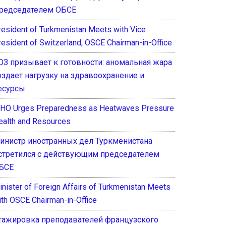
редседателем ОБСЕ
resident of Turkmenistan Meets with Vice
resident of Switzerland, OSCE Chairman-in-Office
ОЗ призывает к готовности: аномальная жара
оздает нагрузку на здравоохранение и
есурсы
HO Urges Preparedness as Heatwaves Pressure
ealth and Resources
инистр иностранных дел Туркменистана
стретился с действующим председателем
БСЕ
inister of Foreign Affairs of Turkmenistan Meets
ith OSCE Chairman-in-Office
тажировка преподавателей французского