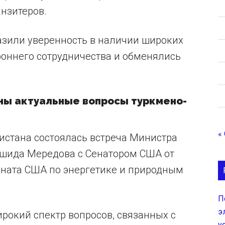
анзитеров.
азили уверенность в наличии широких
роннего сотрудничества и обменялись
ны актуальные вопросы туркмено-
«
истана состоялась встреча Министра
ашида Мередова с Сенатором США от
ената США по энергетике и природным
П
э
ирокий спектр вопросов, связанных с
у