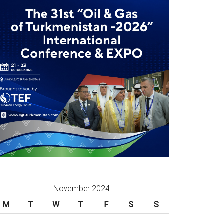
November 2024
M
T
W
T
F
S
S