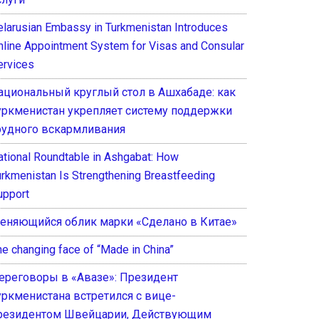
elarusian Embassy in Turkmenistan Introduces
nline Appointment System for Visas and Consular
ervices
ациональный круглый стол в Ашхабаде: как
уркменистан укрепляет систему поддержки
рудного вскармливания
ational Roundtable in Ashgabat: How
urkmenistan Is Strengthening Breastfeeding
upport
еняющийся облик марки «Сделано в Китае»
he changing face of “Made in China”
ереговоры в «Авазе»: Президент
уркменистана встретился с вице-
резидентом Швейцарии, Действующим