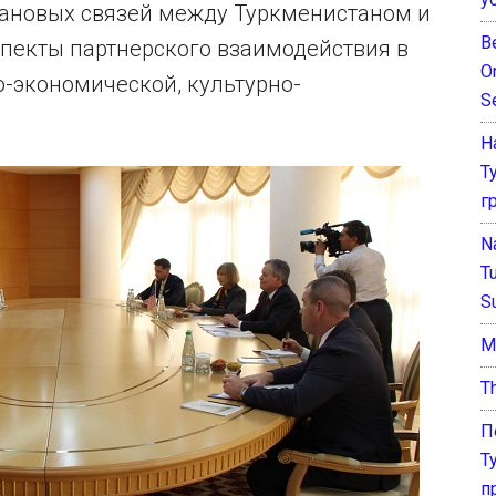
новых связей между Туркменистаном и
B
пекты партнерского взаимодействия в
O
-экономической, культурно-
S
Н
Т
г
N
T
S
М
T
П
Т
п