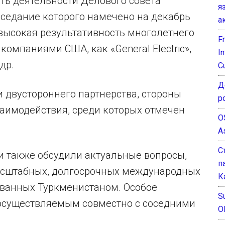
ть деятельности Делового совета
я
седание которого намечено на декабрь
а
высокая результативность многолетнего
F
омпаниями США, как «General Electric»,
I
 др.
C
Д
 двустороннего партнерства, стороны
р
аимодействия, среди которых отмечен
O
A
С
и также обсудили актуальные вопросы,
п
асштабных, долгосрочных международных
К
ованных Туркменистаном. Особое
Su
осуществляемым совместно с соседними
O