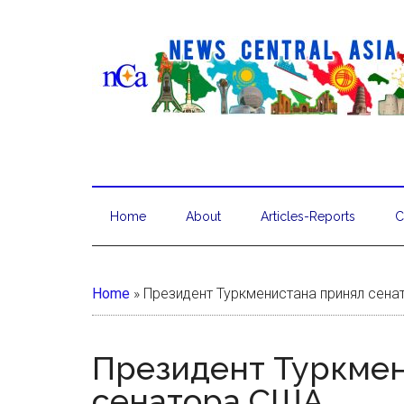
Home
About
Articles-Reports
C
Home
»
Президент Туркменистана принял сен
Президент Туркме
сенатора США