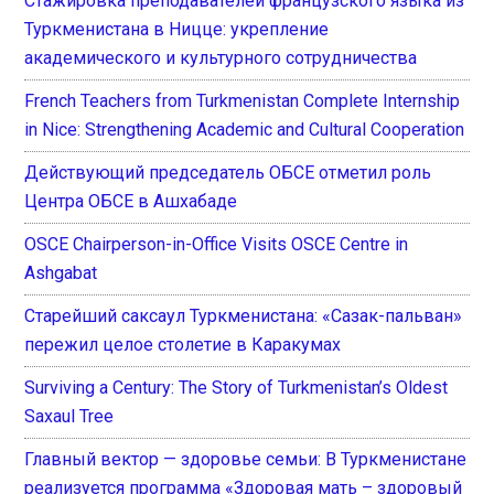
Стажировка преподавателей французского языка из
Туркменистана в Ницце: укрепление
академического и культурного сотрудничества
French Teachers from Turkmenistan Complete Internship
in Nice: Strengthening Academic and Cultural Cooperation
Действующий председатель ОБСЕ отметил роль
Центра ОБСЕ в Ашхабаде
OSCE Chairperson-in-Office Visits OSCE Centre in
Ashgabat
Старейший саксаул Туркменистана: «Сазак-пальван»
пережил целое столетие в Каракумах
Surviving a Century: The Story of Turkmenistan’s Oldest
Saxaul Tree
Главный вектор — здоровье семьи: В Туркменистане
реализуется программа «Здоровая мать – здоровый