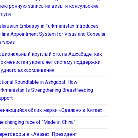
лектронную запись на визы и консульские
слуги
elarusian Embassy in Turkmenistan Introduces
nline Appointment System for Visas and Consular
ervices
ациональный круглый стол в Ашхабаде: как
уркменистан укрепляет систему поддержки
рудного вскармливания
ational Roundtable in Ashgabat: How
urkmenistan Is Strengthening Breastfeeding
upport
еняющийся облик марки «Сделано в Китае»
he changing face of “Made in China”
ереговоры в «Авазе»: Президент