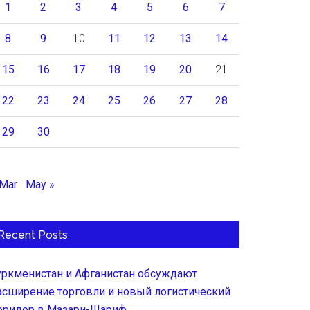
1
2
3
4
5
6
7
8
9
10
11
12
13
14
15
16
17
18
19
20
21
22
23
24
25
26
27
28
29
30
 Mar
May »
Recent Posts
уркменистан и Афганистан обсуждают
асширение торговли и новый логистический
оридор в Мазари-Шариф