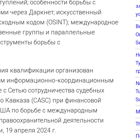
туплений; особенности борьбы с
э
ми через Даркнет; искусственный
у
исходным кодом (OSINT); международное
B
твенные группы и параллельные
O
струменты борьбы с
S
Н
Т
ния квалификации организован
г
ым информационно-координационным
N
 с Сетью сотрудничества судебных
T
S
о Кавказа (CASC) при финансовой
США по борьбе с международным
М
 правоохранительной деятельности
T
, 19 апреля 2024 г.
П