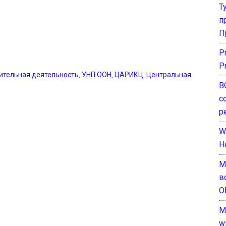
Т
п
П
P
P
ительная деятельность
,
УНП ООН
,
ЦАРИКЦ
,
Центральная
В
с
р
W
H
М
в
О
M
w