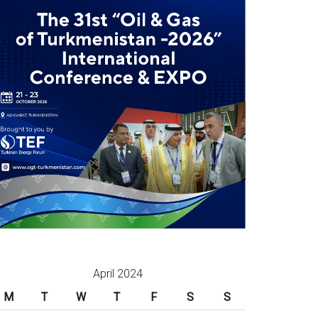
April 2024
M
T
W
T
F
S
S