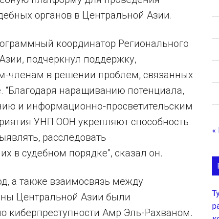
дебных органов в Центральной Азии.
ограммный координатор Регионального
Азии, подчеркнул поддержку,
м-членам в решении проблем, связанных
. “Благодаря наращиванию потенциала,
ению и информационно-просветительским
иятия УНП ООН укрепляют способность
«
ыявлять, расследовать
х в судебном порядке”, сказал он.
од, а также взаимосвязь между
Т
аны Центральной Азии были
р
о киберпреступности Амр Эль-Рахваном.
к