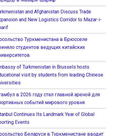
urkmenistan and Afghanistan Discuss Trade
xpansion and New Logistics Corridor to Mazar-i-
arif
осольство Туркменистана в Брюсселе
риняло студентов ведущих китайских
ниверситетов
mbassy of Turkmenistan in Brussels hosts
ducational visit by students from leading Chinese
iversities
тамбул в 2026 году стал главной ареной для
портивных событий мирового уровня
stanbul Continues Its Landmark Year of Global
porting Events
осольство Беларуси в Туркменистане вводит