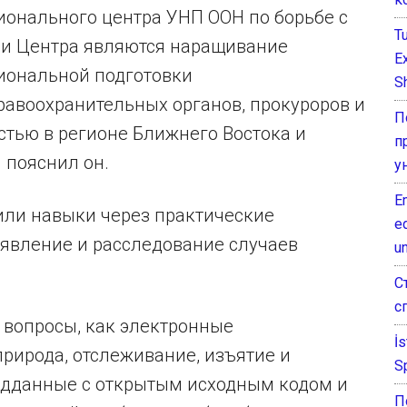
ионального центра УНП ООН по борьбе с
T
ми Центра являются наращивание
E
иональной подготовки
Sh
авоохранительных органов, прокуроров и
П
стью в регионе Ближнего Востока и
п
 пояснил он.
у
E
или навыки через практические
e
ыявление и расследование случаев
un
С
с
 вопросы, как электронные
İ
природа, отслеживание, изъятие и
S
едданные с открытым исходным кодом и
П