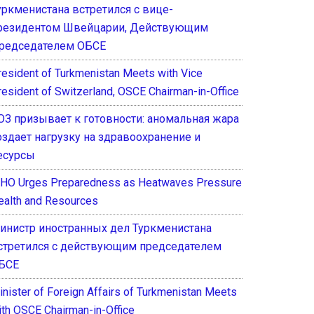
уркменистана встретился с вице-
резидентом Швейцарии, Действующим
редседателем ОБСЕ
resident of Turkmenistan Meets with Vice
resident of Switzerland, OSCE Chairman-in-Office
ОЗ призывает к готовности: аномальная жара
оздает нагрузку на здравоохранение и
есурсы
HO Urges Preparedness as Heatwaves Pressure
ealth and Resources
инистр иностранных дел Туркменистана
стретился с действующим председателем
БСЕ
inister of Foreign Affairs of Turkmenistan Meets
ith OSCE Chairman-in-Office