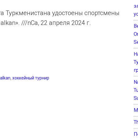
э
та Туркменистана удостоены спортсмены
у
kan». ///nCa, 22 апреля 2024 г.
B
O
S
Н
Т
г
alkan
,
хоккейный турнир
N
T
S
М
T
П