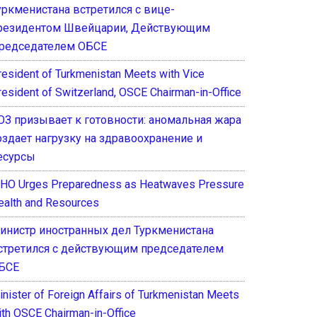
уркменистана встретился с вице-
резидентом Швейцарии, Действующим
редседателем ОБСЕ
resident of Turkmenistan Meets with Vice
resident of Switzerland, OSCE Chairman-in-Office
ОЗ призывает к готовности: аномальная жара
оздает нагрузку на здравоохранение и
есурсы
HO Urges Preparedness as Heatwaves Pressure
ealth and Resources
инистр иностранных дел Туркменистана
стретился с действующим председателем
БСЕ
inister of Foreign Affairs of Turkmenistan Meets
ith OSCE Chairman-in-Office