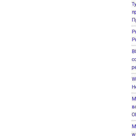
Т
п
П
P
P
В
с
р
W
H
М
в
О
M
w