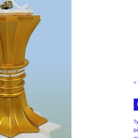
«
Т
р
к