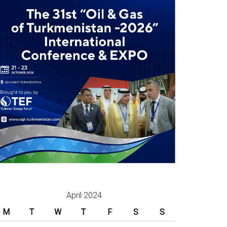
April 2024
M
T
W
T
F
S
S