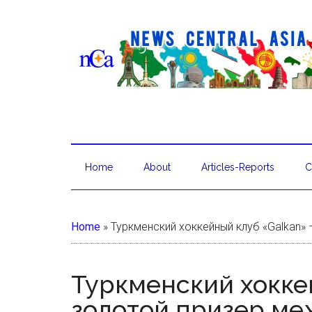
Home
About
Articles-Reports
C
Home
»
Туркменский хоккейный клуб «Galkan»
Туркменский хокке
золотой призер ме