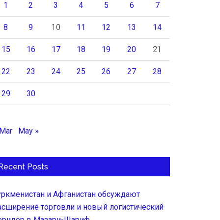
1
2
3
4
5
6
7
8
9
10
11
12
13
14
15
16
17
18
19
20
21
22
23
24
25
26
27
28
29
30
 Mar
May »
Recent Posts
уркменистан и Афганистан обсуждают
асширение торговли и новый логистический
оридор в Мазари-Шариф