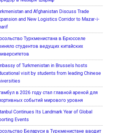
urkmenistan and Afghanistan Discuss Trade
xpansion and New Logistics Corridor to Mazar-i-
arif
осольство Туркменистана в Брюсселе
риняло студентов ведущих китайских
ниверситетов
mbassy of Turkmenistan in Brussels hosts
ducational visit by students from leading Chinese
iversities
тамбул в 2026 году стал главной ареной для
портивных событий мирового уровня
stanbul Continues Its Landmark Year of Global
porting Events
осольство Беларуси в Туркменистане вводит