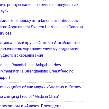
лектронную запись на визы и консульские
слуги
elarusian Embassy in Turkmenistan Introduces
nline Appointment System for Visas and Consular
ervices
ациональный круглый стол в Ашхабаде: как
уркменистан укрепляет систему поддержки
рудного вскармливания
ational Roundtable in Ashgabat: How
urkmenistan Is Strengthening Breastfeeding
upport
еняющийся облик марки «Сделано в Китае»
he changing face of “Made in China”
ереговоры в «Авазе»: Президент