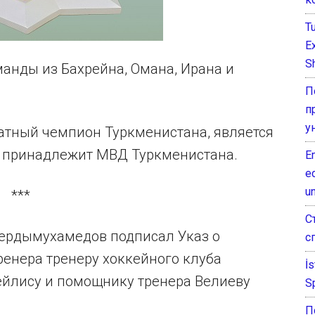
T
E
Sh
манды из Бахрейна, Омана, Ирана и
П
п
у
ратный чемпион Туркменистана, является
 принадлежит МВД Туркменистана.
E
e
un
***
С
ердымухамедов подписал Указ о
с
ренера тренеру хоккейного клуба
İ
ейлису и помощнику тренера Велиеву
S
П