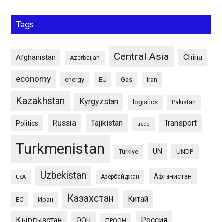
Tags
Central Asia
China
Afghanistan
Azerbaijan
economy
energy
EU
Gas
Iran
Kazakhstan
Kyrgyzstan
logistics
Pakistan
Russia
Tajikistan
Transport
Politics
trade
Turkmenistan
UN
UNDP
Türkiye
Uzbekistan
Афганистан
Азербайджан
USA
Казахстан
Китай
ЕС
Иран
Кыргызстан
Россия
ООН
ПРООН