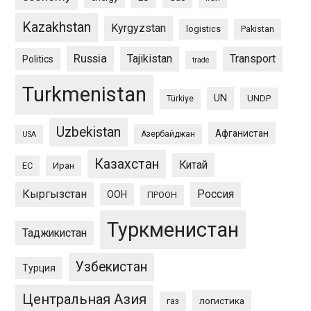
Kazakhstan
Kyrgyzstan
logistics
Pakistan
Russia
Tajikistan
Transport
Politics
trade
Turkmenistan
UN
UNDP
Türkiye
Uzbekistan
Афганистан
Азербайджан
USA
Казахстан
Китай
ЕС
Иран
Кыргызстан
Россия
ООН
ПРООН
Туркменистан
Таджикистан
Узбекистан
Турция
Центральная Азия
логистика
газ