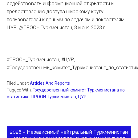
содействовать информационной открытости и
предоставлению доступа широкому кругу
пользователей к данным по задачам и показателям
ЦУР. ///ПРООН Туркменистан, 8 июня 2023 г.
#ПРООН_Туркменистан, #ЦУР,
#Государственный_комитет_Туркменистана_по_статисти
Filed Under:
Articles And Reports
Tagged With:
Государственный комитет Туркменистана по
статистике
,
ПРООН Туркменистан
,
ЦУР
2026 – Независимый нейтральный Туркменистан
– родина целеустремлённых крылатых скакунов