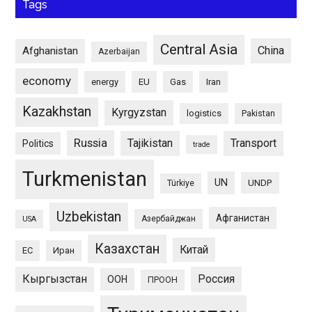
Tags
Central Asia
China
Afghanistan
Azerbaijan
economy
energy
EU
Gas
Iran
Kazakhstan
Kyrgyzstan
logistics
Pakistan
Russia
Tajikistan
Transport
Politics
trade
Turkmenistan
UN
UNDP
Türkiye
Uzbekistan
Афганистан
Азербайджан
USA
Казахстан
Китай
ЕС
Иран
Кыргызстан
Россия
ООН
ПРООН