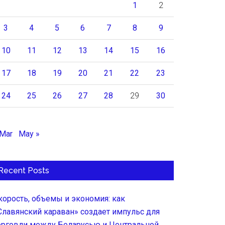
1
2
3
4
5
6
7
8
9
10
11
12
13
14
15
16
17
18
19
20
21
22
23
24
25
26
27
28
29
30
 Mar
May »
Recent Posts
корость, объемы и экономия: как
Славянский караван» создает импульс для
орговли между Беларусью и Центральной