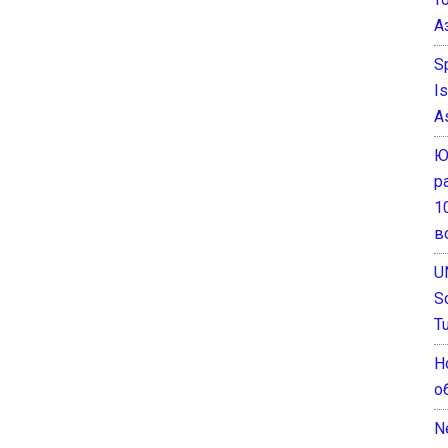
А
S
I
A
Ю
р
1
в
U
S
T
Н
о
N