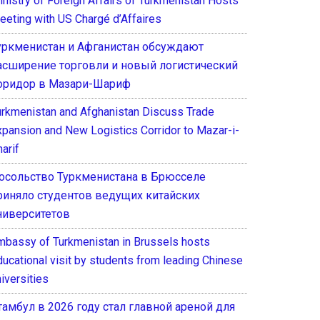
inistry of Foreign Affairs of Turkmenistan Hosts
eeting with US Chargé d’Affaires
уркменистан и Афганистан обсуждают
асширение торговли и новый логистический
оридор в Мазари-Шариф
urkmenistan and Afghanistan Discuss Trade
xpansion and New Logistics Corridor to Mazar-i-
arif
осольство Туркменистана в Брюсселе
риняло студентов ведущих китайских
ниверситетов
mbassy of Turkmenistan in Brussels hosts
ducational visit by students from leading Chinese
iversities
тамбул в 2026 году стал главной ареной для