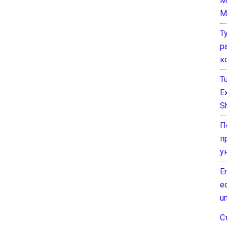
M
M
Т
р
к
T
E
Sh
П
п
у
E
e
un
С