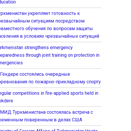
ducation
уркменистан укрепляет готовность к
резвычайным ситуациям посредством
овместного обучения по вопросам защиты
аселения в условиях чрезвычайных ситуаций
urkmenistan strengthens emergency
eparedness through joint training on protection in
mergencies
 Гёкдере состоялись очередные
оревнования по пожарно-прикладному спорту
gular competitions in fire-applied sports held in
okdere
 МИД Туркменистана состоялась встреча с
ременным поверенным в делах США