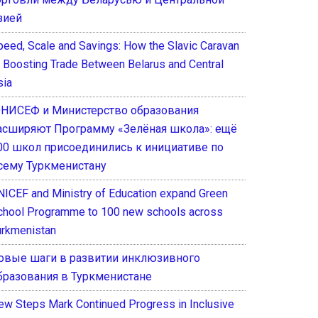
зией
peed, Scale and Savings: How the Slavic Caravan
s Boosting Trade Between Belarus and Central
sia
НИСЕФ и Министерство образования
асширяют Программу «Зелёная школа»: ещё
00 школ присоединились к инициативе по
сему Туркменистану
NICEF and Ministry of Education expand Green
chool Programme to 100 new schools across
urkmenistan
овые шаги в развитии инклюзивного
бразования в Туркменистане
ew Steps Mark Continued Progress in Inclusive