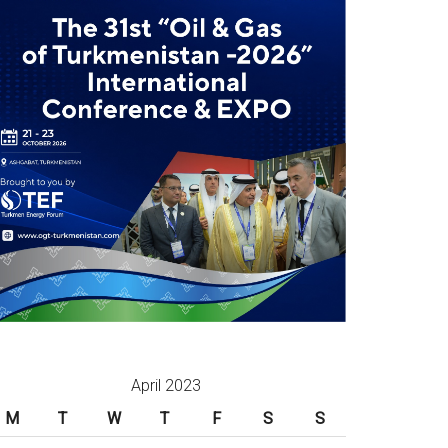
April 2023
M
T
W
T
F
S
S