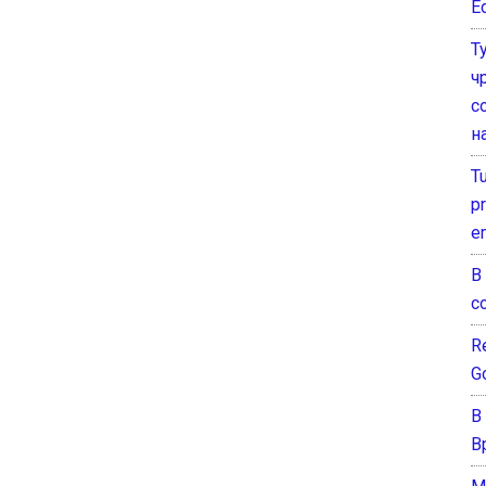
E
Т
ч
с
н
T
pr
e
В
с
Re
G
В
В