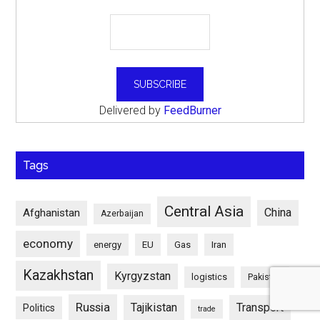
Delivered by
FeedBurner
Tags
Central Asia
China
Afghanistan
Azerbaijan
economy
energy
EU
Gas
Iran
Kazakhstan
Kyrgyzstan
logistics
Pakistan
Russia
Tajikistan
Transport
Politics
trade