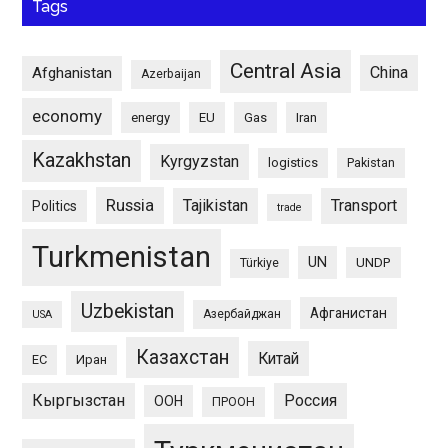
Tags
Central Asia
China
Afghanistan
Azerbaijan
economy
energy
EU
Gas
Iran
Kazakhstan
Kyrgyzstan
logistics
Pakistan
Russia
Tajikistan
Transport
Politics
trade
Turkmenistan
UN
UNDP
Türkiye
Uzbekistan
Афганистан
Азербайджан
USA
Казахстан
Китай
ЕС
Иран
Кыргызстан
Россия
ООН
ПРООН