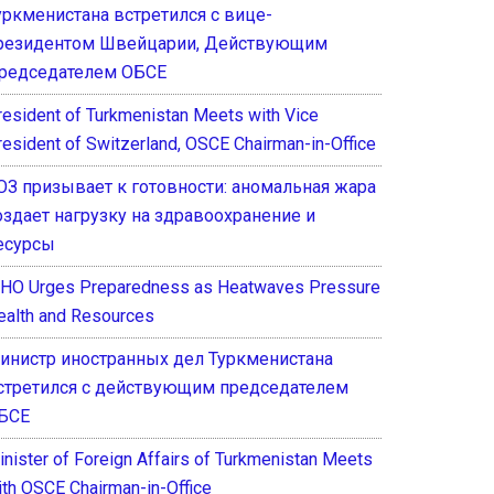
уркменистана встретился с вице-
резидентом Швейцарии, Действующим
редседателем ОБСЕ
resident of Turkmenistan Meets with Vice
resident of Switzerland, OSCE Chairman-in-Office
ОЗ призывает к готовности: аномальная жара
оздает нагрузку на здравоохранение и
есурсы
HO Urges Preparedness as Heatwaves Pressure
ealth and Resources
инистр иностранных дел Туркменистана
стретился с действующим председателем
БСЕ
inister of Foreign Affairs of Turkmenistan Meets
ith OSCE Chairman-in-Office