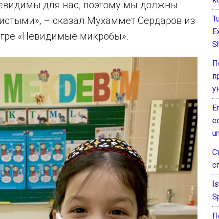
невидимы для нас, поэтому мы должны
T
чистыми», – сказал Мухаммет Сердаров из
E
игре «Невидимые микробы».
Sh
П
п
у
E
e
un
С
с
İ
S
П