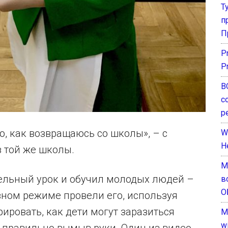
Т
п
П
P
P
В
с
р
о, как возвращаюсь со школы», – с
W
H
 той же школы.
М
ельный урок и обучил молодых людей –
в
О
вном режиме провели его, используя
ировать, как дети могут заразиться
M
w