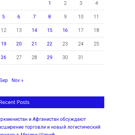
1
2
3
4
5
6
7
8
9
10
11
12
13
14
15
16
17
18
19
20
21
22
23
24
25
26
27
28
29
30
31
 Sep
Nov »
Recent Posts
уркменистан и Афганистан обсуждают
асширение торговли и новый логистический
оридор в Мазари-Шариф