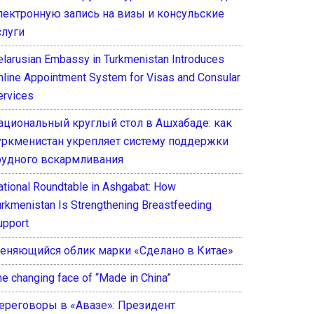
лектронную запись на визы и консульские
слуги
elarusian Embassy in Turkmenistan Introduces
nline Appointment System for Visas and Consular
ervices
ациональный круглый стол в Ашхабаде: как
уркменистан укрепляет систему поддержки
рудного вскармливания
ational Roundtable in Ashgabat: How
urkmenistan Is Strengthening Breastfeeding
upport
еняющийся облик марки «Сделано в Китае»
he changing face of “Made in China”
ереговоры в «Авазе»: Президент