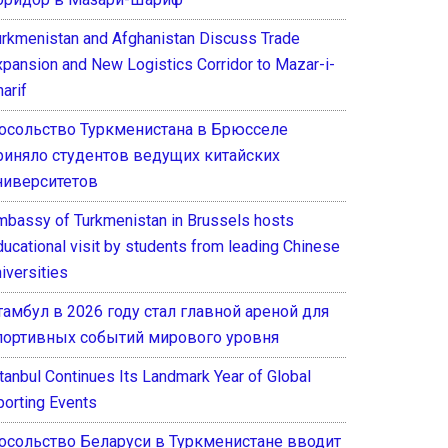
urkmenistan and Afghanistan Discuss Trade
xpansion and New Logistics Corridor to Mazar-i-
arif
осольство Туркменистана в Брюсселе
риняло студентов ведущих китайских
ниверситетов
mbassy of Turkmenistan in Brussels hosts
ducational visit by students from leading Chinese
iversities
тамбул в 2026 году стал главной ареной для
портивных событий мирового уровня
stanbul Continues Its Landmark Year of Global
porting Events
осольство Беларуси в Туркменистане вводит