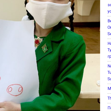
э
у
B
O
S
Н
Т
г
N
T
S
М
T
П