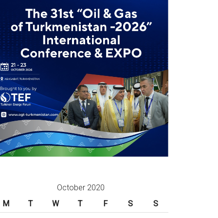
October 2020
M
T
W
T
F
S
S