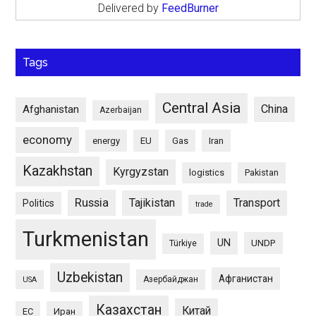
Delivered by
FeedBurner
Tags
Central Asia
China
Afghanistan
Azerbaijan
economy
energy
EU
Gas
Iran
Kazakhstan
Kyrgyzstan
logistics
Pakistan
Russia
Tajikistan
Transport
Politics
trade
Turkmenistan
UN
UNDP
Türkiye
Uzbekistan
Афганистан
Азербайджан
USA
Казахстан
Китай
ЕС
Иран