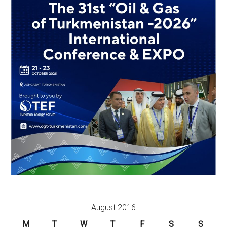
August 2016
M
T
W
T
F
S
S