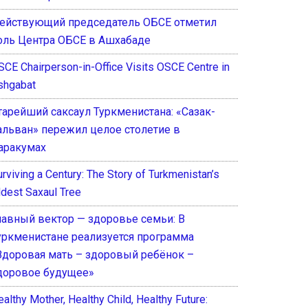
ействующий председатель ОБСЕ отметил
оль Центра ОБСЕ в Ашхабаде
SCE Chairperson-in-Office Visits OSCE Centre in
shgabat
тарейший саксаул Туркменистана: «Сазак-
альван» пережил целое столетие в
аракумах
rviving a Century: The Story of Turkmenistan’s
ldest Saxaul Tree
лавный вектор — здоровье семьи: В
уркменистане реализуется программа
Здоровая мать – здоровый ребёнок –
доровое будущее»
althy Mother, Healthy Child, Healthy Future: