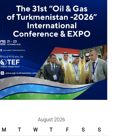
August 2026
M
T
W
T
F
S
S