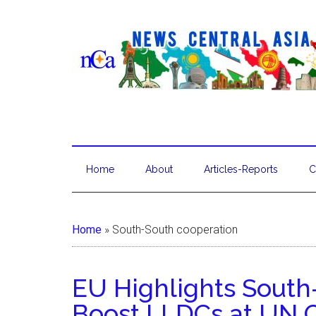
Home
About
Articles-Reports
C
Home
»
South-South cooperation
EU Highlights South
Boost LLDCs at UN 