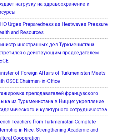
оздает нагрузку на здравоохранение и
есурсы
HO Urges Preparedness as Heatwaves Pressure
ealth and Resources
инистр иностранных дел Туркменистана
стретился с действующим председателем
БСЕ
inister of Foreign Affairs of Turkmenistan Meets
ith OSCE Chairman-in-Office
тажировка преподавателей французского
зыка из Туркменистана в Ницце: укрепление
кадемического и культурного сотрудничества
rench Teachers from Turkmenistan Complete
nternship in Nice: Strengthening Academic and
ultural Cooperation