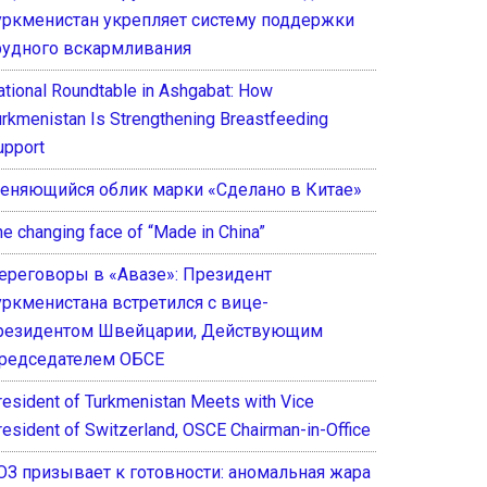
уркменистан укрепляет систему поддержки
рудного вскармливания
ational Roundtable in Ashgabat: How
urkmenistan Is Strengthening Breastfeeding
upport
еняющийся облик марки «Сделано в Китае»
he changing face of “Made in China”
ереговоры в «Авазе»: Президент
уркменистана встретился с вице-
резидентом Швейцарии, Действующим
редседателем ОБСЕ
resident of Turkmenistan Meets with Vice
resident of Switzerland, OSCE Chairman-in-Office
ОЗ призывает к готовности: аномальная жара