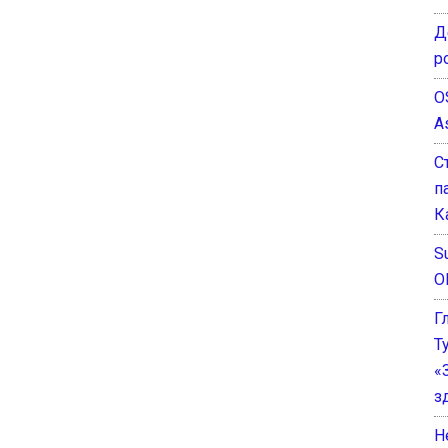
Д
р
O
A
С
п
К
Su
O
Г
Т
«
з
He