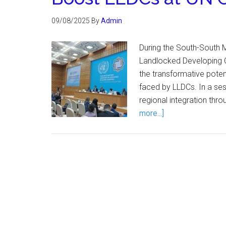
09/08/2025
By
Admin
During the South-South M
Landlocked Developing C
the transformative poten
faced by LLDCs. In a se
regional integration thro
more...]