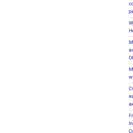
с
р
W
H
М
в
О
M
w
С
я
а
F
I
C