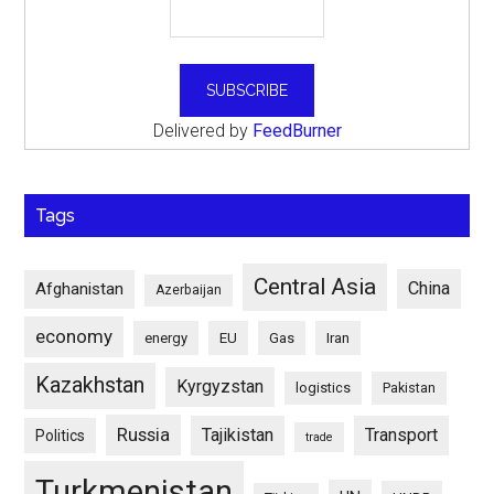
Delivered by
FeedBurner
Tags
Central Asia
China
Afghanistan
Azerbaijan
economy
energy
EU
Gas
Iran
Kazakhstan
Kyrgyzstan
logistics
Pakistan
Russia
Tajikistan
Transport
Politics
trade
Turkmenistan