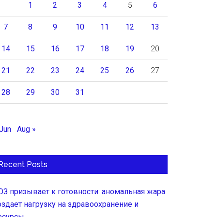
1
2
3
4
5
6
7
8
9
10
11
12
13
14
15
16
17
18
19
20
21
22
23
24
25
26
27
28
29
30
31
 Jun
Aug »
Recent Posts
ОЗ призывает к готовности: аномальная жара
оздает нагрузку на здравоохранение и
есурсы