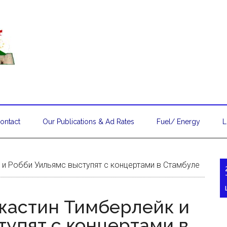
ontact
Our Publications & Ad Rates
Fuel/ Energy
L
и Робби Уильямс выступят с концертами в Стамбуле
жастин Тимберлейк и
тупят с концертами в