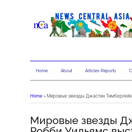
Home
About
Articles-Reports
C
Home
»
Мировые звезды Джастин Тимберлейк 
Мировые звезды Д
Робби Уильямс выс