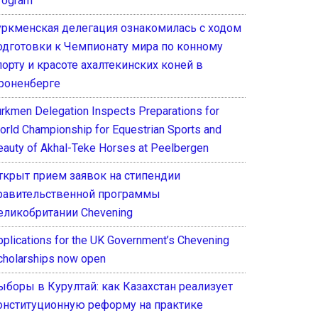
rogram
уркменская делегация ознакомилась с ходом
одготовки к Чемпионату мира по конному
порту и красоте ахалтекинских коней в
роненберге
urkmen Delegation Inspects Preparations for
orld Championship for Equestrian Sports and
eauty of Akhal-Teke Horses at Peelbergen
ткрыт прием заявок на стипендии
равительственной программы
еликобритании Chevening
pplications for the UK Government’s Chevening
cholarships now open
ыборы в Курултай: как Казахстан реализует
онституционную реформу на практике