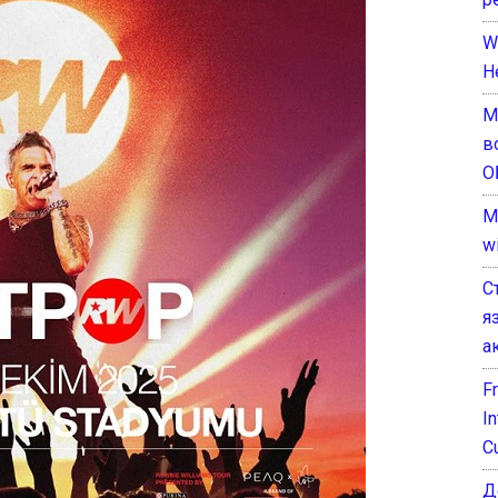
W
H
М
в
О
M
w
С
я
а
F
I
C
Д