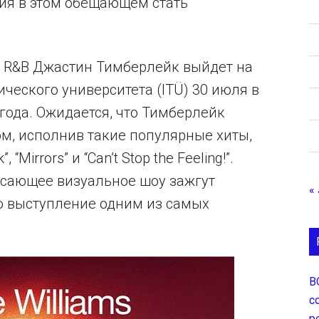
ния в этом обещающем стать
 R&B Джастин Тимберлейк выйдет на
ческого университета (ITÜ) 30 июля в
 года. Ожидается, что Тимберлейк
м, исполнив такие популярные хиты,
 “Mirrors” и “Can’t Stop the Feeling!”.
сающее визуальное шоу зажгут
«
то выступление одним из самых
В
с
р