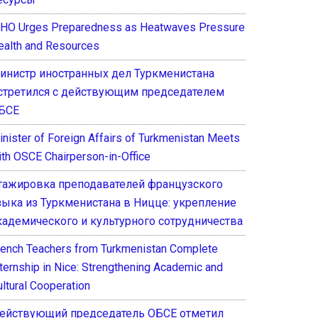
HO Urges Preparedness as Heatwaves Pressure
ealth and Resources
инистр иностранных дел Туркменистана
стретился с действующим председателем
БСЕ
inister of Foreign Affairs of Turkmenistan Meets
ith OSCE Chairperson-in-Office
тажировка преподавателей французского
зыка из Туркменистана в Ницце: укрепление
кадемического и культурного сотрудничества
rench Teachers from Turkmenistan Complete
nternship in Nice: Strengthening Academic and
ultural Cooperation
ействующий председатель ОБСЕ отметил