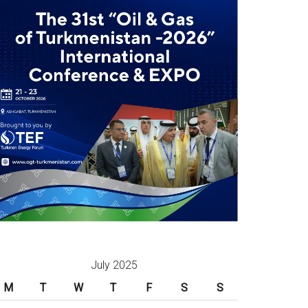
July 2025
M
T
W
T
F
S
S