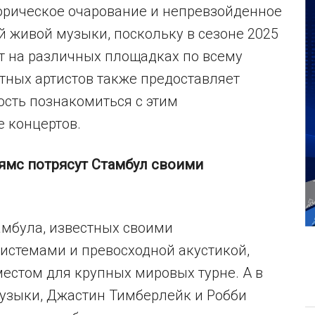
орическое очарование и непревзойденное
й живой музыки, поскольку в сезоне 2025
т на различных площадках по всему
стных артистов также предоставляет
сть познакомиться с этим
 концертов.
ямс потрясут Стамбул своими
амбула, известных своими
стемами и превосходной акустикой,
местом для крупных мировых турне. А в
музыки, Джастин Тимберлейк и Робби