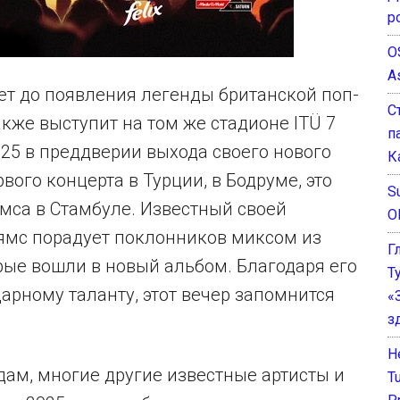
р
O
A
ет до появления легенды британской поп-
С
кже выступит на том же стадионе ITÜ 7
п
2025 в преддверии выхода своего нового
К
вого концерта в Турции, в Бодруме, это
Su
мса в Стамбуле. Известный своей
O
ямс порадует поклонников миксом из
Г
орые вошли в новый альбом. Благодаря его
Т
рному таланту, этот вечер запомнится
«
з
He
ам, многие другие известные артисты и
T