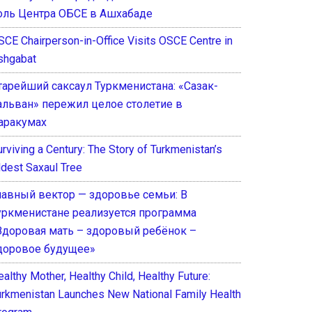
оль Центра ОБСЕ в Ашхабаде
SCE Chairperson-in-Office Visits OSCE Centre in
shgabat
тарейший саксаул Туркменистана: «Сазак-
альван» пережил целое столетие в
аракумах
rviving a Century: The Story of Turkmenistan’s
ldest Saxaul Tree
лавный вектор — здоровье семьи: В
уркменистане реализуется программа
Здоровая мать – здоровый ребёнок –
доровое будущее»
althy Mother, Healthy Child, Healthy Future:
urkmenistan Launches New National Family Health