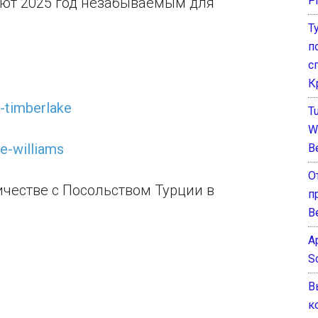
P
ют 2025 год незабываемым для
Т
п
с
К
n-timberlake
T
W
ie-williams
B
О
ничестве с Посольством Турции в
п
В
A
S
В
к