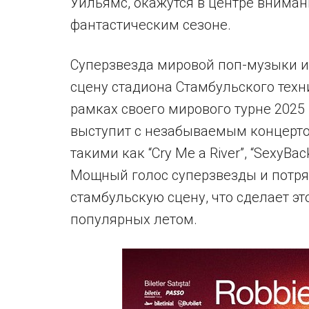
Уильямс, окажутся в центре внима
фантастическим сезоне.
Суперзвезда мировой поп-музыки и
сцену стадиона Стамбульского техни
рамках своего мирового турне 2025
выступит с незабываемым концерто
такими как “Cry Me a River”, “SexyBack”,
Мощный голос суперзвезды и потря
стамбульскую сцену, что сделает э
популярных летом.