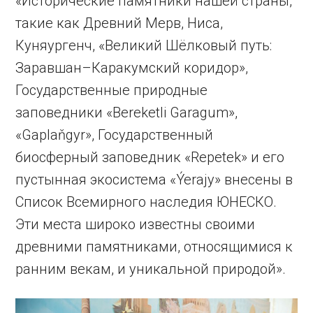
«Исторические памятники нашей страны,
такие как Древний Мерв, Ниса,
Куняургенч, «Великий Шёлковый путь:
Заравшан–Каракумский коридор»,
Государственные природные
заповедники «Bereketli Garagum»,
«Gaplaňgyr», Государственный
биосферный заповедник «Repetek» и его
пустынная экосистема «Ýerajy» внесены в
Список Всемирного наследия ЮНЕСКО.
Эти места широко известны своими
древними памятниками, относящимися к
ранним векам, и уникальной природой».