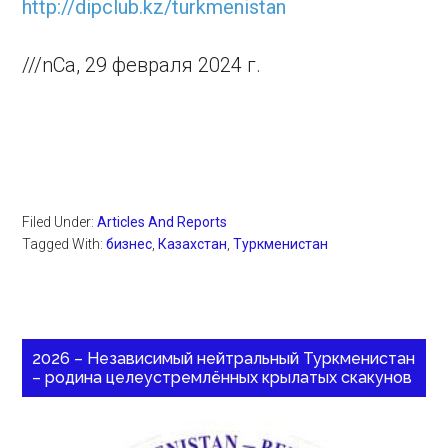
http://dipclub.kz/turkmenistan
///nCa, 29 февраля 2024 г.
Filed Under:
Articles And Reports
Tagged With:
бизнес
,
Казахстан
,
Туркменистан
2026 – Независимый нейтральный Туркменистан
– родина целеустремлённых крылатых скакунов