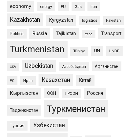
economy
energy
EU
Gas
Iran
Kazakhstan
Kyrgyzstan
logistics
Pakistan
Russia
Tajikistan
Transport
Politics
trade
Turkmenistan
UN
UNDP
Türkiye
Uzbekistan
Афганистан
Азербайджан
USA
Казахстан
Китай
ЕС
Иран
Кыргызстан
Россия
ООН
ПРООН
Туркменистан
Таджикистан
Узбекистан
Турция