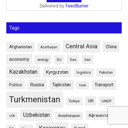
Delivered by
FeedBurner
Tags
Central Asia
China
Afghanistan
Azerbaijan
economy
energy
EU
Gas
Iran
Kazakhstan
Kyrgyzstan
logistics
Pakistan
Russia
Tajikistan
Transport
Politics
trade
Turkmenistan
UN
UNDP
Türkiye
Uzbekistan
Афганистан
Азербайджан
USA