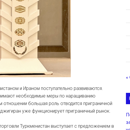
«
истаном и Ираном поступательно развиваются.
инимают необходимые меры по наращиванию
м отношении большая роль отводится приграничной
аджигиран уже функционирует приграничный рынок.
П
э
торговли Туркменистан выступает с предложением в
у