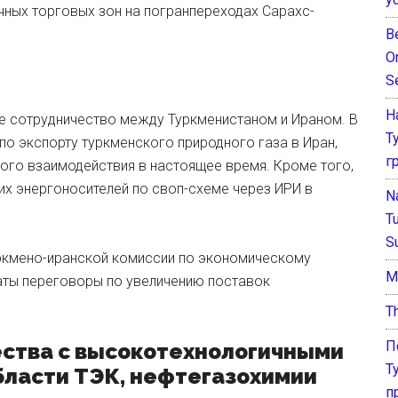
чных торговых зон на погранпереходах Сарахс-
B
O
S
Н
е сотрудничество между Туркменистаном и Ираном. В
Т
по экспорту туркменского природного газа в Иран,
г
вого взаимодействия в настоящее время. Кроме того,
их энергоносителей по своп-схеме через ИРИ в
N
T
S
ркмено-иранской комиссии по экономическому
М
аты переговоры по увеличению поставок
T
П
ства с высокотехнологичными
Т
бласти ТЭК, нефтегазохимии
п