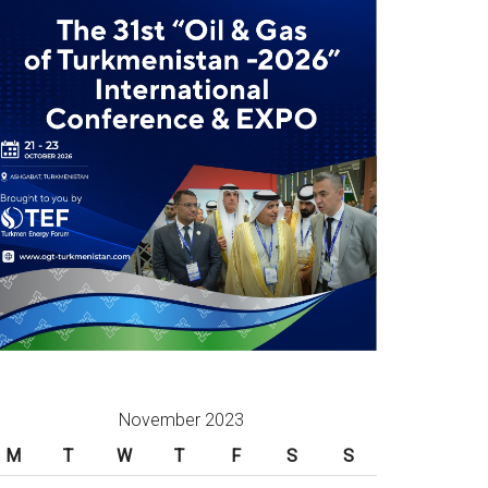
November 2023
M
T
W
T
F
S
S