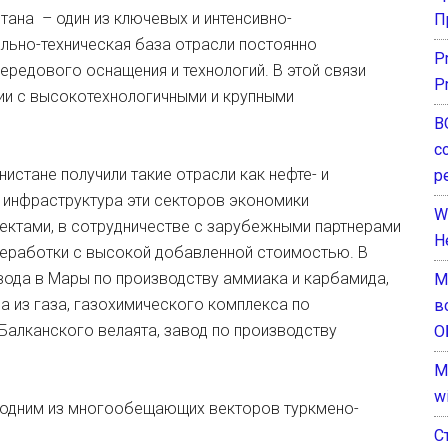
тана – один из ключевых и интенсивно-
П
льно-техническая база отрасли постоянно
P
ередового оснащения и технологий. В этой связи
P
ии с высокотехнологичными и крупными
В
с
истане получили такие отрасли как нефте- и
р
 инфраструктура эти секторов экономики
W
ктами, в сотрудничестве с зарубежными партнерами
H
реработки с высокой добавленной стоимостью. В
вода в Мары по производству аммиака и карбамида,
М
а из газа, газохимического комплекса по
в
Балканского велаята, завод по производству
О
M
w
 одним из многообещающих векторов туркмено-
С