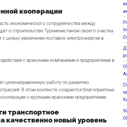
я
енной кооперации
а
F
ласть экономического сотрудничества между
I
идет о строительстве Туркменистаном своего участка
C
с целью увеличения поставок электроэнергии в
Д
р
одействия с иранскими компаниями и предприятиями в
O
A
ет целенаправленную работу по развитию
С
отраслей. В этом контексте создаются благоприятные
п
кооперации с крупными иранскими предприятиями.
К
Su
ти транспортное
O
на качественно новый уровень