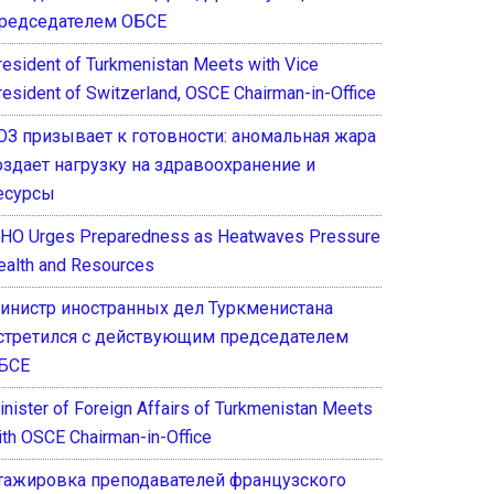
редседателем ОБСЕ
resident of Turkmenistan Meets with Vice
resident of Switzerland, OSCE Chairman-in-Office
ОЗ призывает к готовности: аномальная жара
оздает нагрузку на здравоохранение и
есурсы
HO Urges Preparedness as Heatwaves Pressure
ealth and Resources
инистр иностранных дел Туркменистана
стретился с действующим председателем
БСЕ
inister of Foreign Affairs of Turkmenistan Meets
ith OSCE Chairman-in-Office
тажировка преподавателей французского