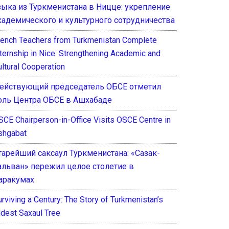
зыка из Туркменистана в Ницце: укрепление
кадемического и культурного сотрудничества
rench Teachers from Turkmenistan Complete
nternship in Nice: Strengthening Academic and
ultural Cooperation
ействующий председатель ОБСЕ отметил
оль Центра ОБСЕ в Ашхабаде
SCE Chairperson-in-Office Visits OSCE Centre in
shgabat
тарейший саксаул Туркменистана: «Сазак-
альван» пережил целое столетие в
аракумах
rviving a Century: The Story of Turkmenistan’s
ldest Saxaul Tree