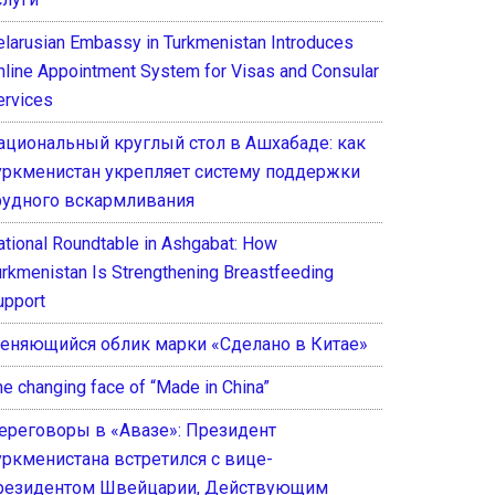
elarusian Embassy in Turkmenistan Introduces
nline Appointment System for Visas and Consular
ervices
ациональный круглый стол в Ашхабаде: как
уркменистан укрепляет систему поддержки
рудного вскармливания
ational Roundtable in Ashgabat: How
urkmenistan Is Strengthening Breastfeeding
upport
еняющийся облик марки «Сделано в Китае»
he changing face of “Made in China”
ереговоры в «Авазе»: Президент
уркменистана встретился с вице-
резидентом Швейцарии, Действующим